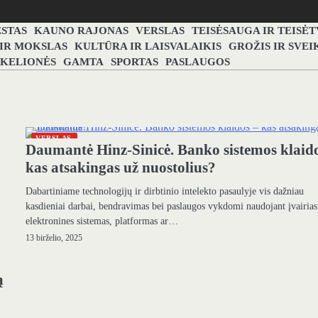
STAS
KAUNO RAJONAS
VERSLAS
TEISĖSAUGA IR TEISĖ
 IR MOKSLAS
KULTŪRA IR LAISVALAIKIS
GROŽIS IR SVEI
 KELIONĖS
GAMTA
SPORTAS
PASLAUGOS
VERSLAS
Daumantė Hinz-Sinicė. Banko sistemos klaid
kas atsakingas už nuostolius?
Dabartiniame technologijų ir dirbtinio intelekto pasaulyje vis dažniau
kasdieniai darbai, bendravimas bei paslaugos vykdomi naudojant įvairias
elektronines sistemas, platformas ar…
13 birželio, 2025
ą