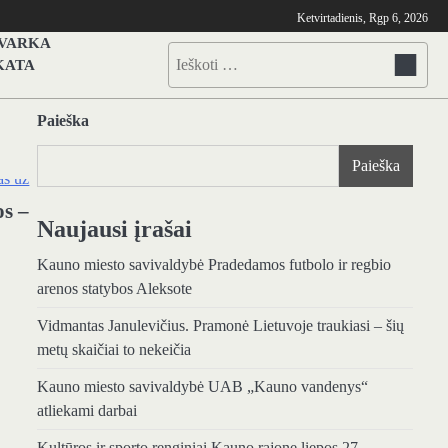
Ketvirtadienis, Rgp 6, 2026
TVARKA
Ieškoti:
KATA
Paieška
Paieška
os –
Naujausi įrašai
Kauno miesto savivaldybė Pradedamos futbolo ir regbio
arenos statybos Aleksote
Vidmantas Janulevičius. Pramonė Lietuvoje traukiasi – šių
metų skaičiai to nekeičia
Kauno miesto savivaldybė UAB „Kauno vandenys“
atliekami darbai