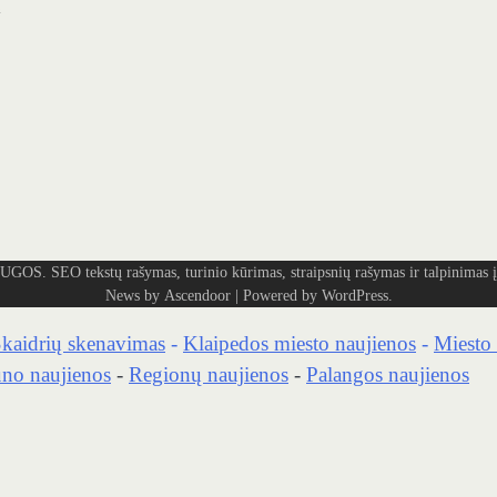
tekstų rašymas, turinio kūrimas, straipsnių rašymas ir talpinimas į 
News by
Ascendoor
| Powered by
WordPress
.
kaidrių skenavimas
-
Klaipedos miesto naujienos
-
Miesto 
no naujienos
-
Regionų naujienos
-
Palangos naujienos