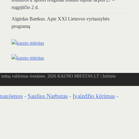
Kultūros ir sporto renginiai Kauno rajone liepos 27 –
rugpjūčio 2 d.
Algirdas Bartkus. Apie XXI Lietuvos vyriausybės
programą
mūsų valdomas svetaines. 2026
KAUNO MIESTAS.LT
| Infinite
naujienos
-
Saulius Narbutas
-
Įvaizdžio kūrimas
-