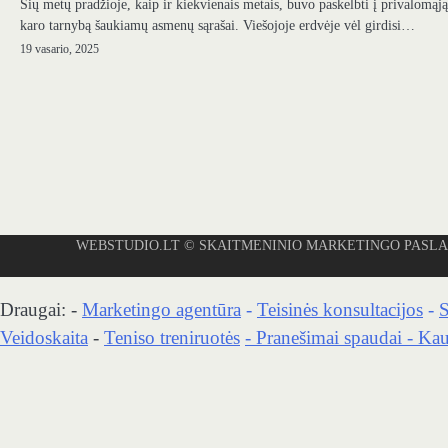
Šių metų pradžioje, kaip ir kiekvienais metais, buvo paskelbti į privalomąją
karo tarnybą šaukiamų asmenų sąrašai. Viešojoje erdvėje vėl girdisi…
19 vasario, 2025
WEBSTUDIO.LT
© SKAITMENINIO MARKETINGO PASLAUGOS. SEO 
Draugai: -
Marketingo agentūra
-
Teisinės konsultacijos
-
S
Veidoskaita
-
Teniso treniruotės
- Pranešimai spaudai -
Kau