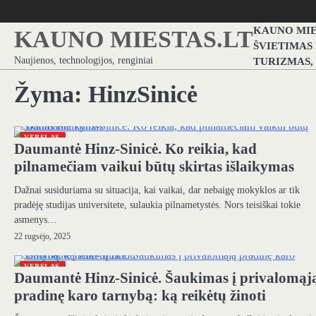
Skip
to
KAUNO MIE
KAUNO MIESTAS.LT
content
ŠVIETIMAS
Naujienos, technologijos, renginiai
TURIZMAS,
Žyma:
HinzSinicė
VERSLAS
Daumantė Hinz-Sinicė. Ko reikia, kad
pilnamečiam vaikui būtų skirtas išlaikymas
Dažnai susiduriama su situacija, kai vaikai, dar nebaigę mokyklos ar tik
pradėję studijas universitete, sulaukia pilnametystės. Nors teisiškai tokie
asmenys…
22 rugsėjo, 2025
VERSLAS
Daumantė Hinz-Sinicė. Šaukimas į privalomąj
pradinę karo tarnybą: ką reikėtų žinoti