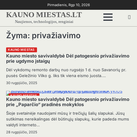
Skip
Pirmadienis, Rgp 10, 2026
to
KAUNO MIESTAS.LT
content
Naujienos, technologijos, renginiai
Žyma:
privažiavimo
KAUNO MIESTAS
Kauno miesto savivaldybė Dėl patogesnio privažiavimo
prie ugdymo įstaigų
Dėl vykdomų remonto darbų nuo rugsėjo 1 d. nuo Savanorių pr.
pusės Geležinio Vilko g. liks tik viena eismo juosta.…
30 rugpjūčio, 2025
KAUNO MIESTAS
Kauno miesto savivaldybė Dėl patogesnio privažiavimo
prie „Paparčio“ pradinės mokyklos
Šioje svetainėje naudojami mūsų ir trečiųjų šalių slapukai. Jūsų
sutikimas nereikalingas dėl būtinųjų slapukų, kurie padeda mums
valdyti interneto…
28 rugpjūčio, 2025