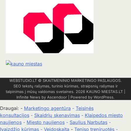
WEBSTUDIO.LT
© SKAITMENINIO MARKETINGO PASLAUGOS.
SEO tekstų rašymas, turinio kūrimas, straipsnių rašymas ir
talpinimas į mūsų valdomas svetaines. 2026
KAUNO MIESTAS.LT
|
Infinite News by
Ascendoor
| Powered by
WordPress
.
Draugai: -
Marketingo agentūra
-
Teisinės
konsultacijos
-
Skaidrių skenavimas
-
Klaipedos miesto
naujienos
-
Miesto naujienos
-
Saulius Narbutas
-
Įvaizdžio kūrimas
-
Veidoskaita
-
Teniso treniruotės
-