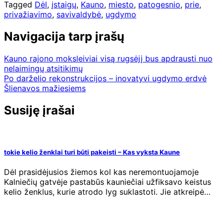
Tagged
Dėl
,
įstaigų
,
Kauno
,
miesto
,
patogesnio
,
prie
,
privažiavimo
,
savivaldybė
,
ugdymo
Navigacija tarp įrašų
Kauno rajono moksleiviai visą rugsėjį bus apdrausti nuo
nelaimingų atsitikimų
Po darželio rekonstrukcijos – inovatyvi ugdymo erdvė
Šlienavos mažiesiems
Susiję įrašai
tokie kelio ženklai turi būti pakeisti – Kas vyksta Kaune
Dėl prasidėjusios žiemos kol kas neremontuojamoje
Kalniečių gatvėje pastabūs kauniečiai užfiksavo keistus
kelio ženklus, kurie atrodo lyg suklastoti. Jie atkreipė…