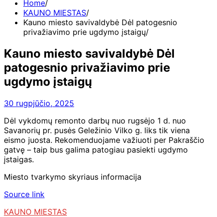
Home
KAUNO MIESTAS
Kauno miesto savivaldybė Dėl patogesnio
privažiavimo prie ugdymo įstaigų
Kauno miesto savivaldybė Dėl
patogesnio privažiavimo prie
ugdymo įstaigų
30 rugpjūčio, 2025
Dėl vykdomų remonto darbų nuo rugsėjo 1 d. nuo
Savanorių pr. pusės Geležinio Vilko g. liks tik viena
eismo juosta. Rekomenduojame važiuoti per Pakraščio
gatvę – taip bus galima patogiau pasiekti ugdymo
įstaigas.
Miesto tvarkymo skyriaus informacija
Source link
KAUNO MIESTAS