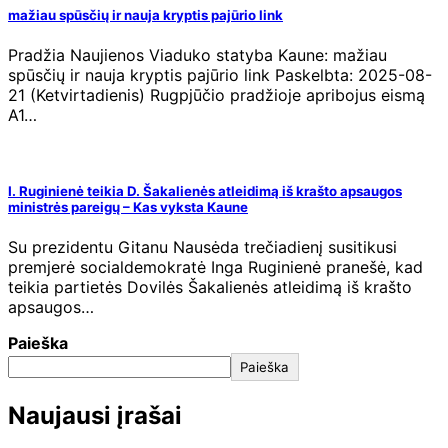
mažiau spūsčių ir nauja kryptis pajūrio link
Pradžia Naujienos Viaduko statyba Kaune: mažiau
spūsčių ir nauja kryptis pajūrio link Paskelbta: 2025-08-
21 (Ketvirtadienis) Rugpjūčio pradžioje apribojus eismą
A1…
I. Ruginienė teikia D. Šakalienės atleidimą iš krašto apsaugos
ministrės pareigų – Kas vyksta Kaune
Su prezidentu Gitanu Nausėda trečiadienį susitikusi
premjerė socialdemokratė Inga Ruginienė pranešė, kad
teikia partietės Dovilės Šakalienės atleidimą iš krašto
apsaugos…
Paieška
Paieška
Naujausi įrašai