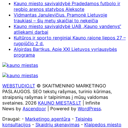
Kauno miesto savivaldybė Pradedamos futbolo ir
regbio arenos statybos Aleksote
Vidmantas Janulevičius. Pramonė Lietuvoje
traukiasi – šių metų skaičiai to nekeičia
Kauno miesto savivaldybė UAB „Kauno vandenys“
atliekami darbai
Kultūros ir sporto renginiai Kauno rajone liepos 27 –
rugpjūčio 2 d.
Algirdas Bartkus. Apie XXI Lietuvos vyriausybės
programą
WEBSTUDIO.LT
© SKAITMENINIO MARKETINGO
PASLAUGOS. SEO tekstų rašymas, turinio kūrimas,
straipsnių rašymas ir talpinimas į mūsų valdomas
svetaines. 2026
KAUNO MIESTAS.LT
| Infinite
News by
Ascendoor
| Powered by
WordPress
.
Draugai: -
Marketingo agentūra
-
Teisinės
konsultacijos
-
Skaidrių skenavimas
-
Klaipedos miesto