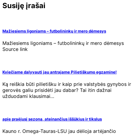
Susiję įrašai
Mažiesiems ligoniams – futbolininkų ir mero dėmesys
Mažiesiems ligoniams – futbolininkų ir mero dėmesys
Source link
Kviečiame dalyvauti jau antrajame Pilietiškumo egzamine!
Ką reiškia būti pilietišku ir kaip prie valstybės gynybos ir
gerovės galiu prisidėti jau dabar? Tai itin dažnai
užduodami klausimai…
apie praėjusį sezoną, ateinančius iššūkius ir tikslus
Kauno r. Omega-Tauras-LSU jau dėlioja artėjančio