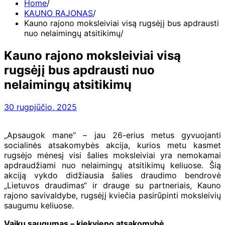
Home
KAUNO RAJONAS
Kauno rajono moksleiviai visą rugsėjį bus apdrausti
nuo nelaimingų atsitikimų
Kauno rajono moksleiviai visą
rugsėjį bus apdrausti nuo
nelaimingų atsitikimų
30 rugpjūčio, 2025
„Apsaugok mane“ – jau 26-erius metus gyvuojanti
socialinės atsakomybės akcija, kurios metu kasmet
rugsėjo mėnesį visi šalies moksleiviai yra nemokamai
apdraudžiami nuo nelaimingų atsitikimų keliuose. Šią
akciją vykdo didžiausia šalies draudimo bendrovė
„Lietuvos draudimas“ ir drauge su partneriais, Kauno
rajono savivaldybe, rugsėjį kviečia pasirūpinti moksleivių
saugumu keliuose.
Vaikų saugumas – kiekvieno atsakomybė