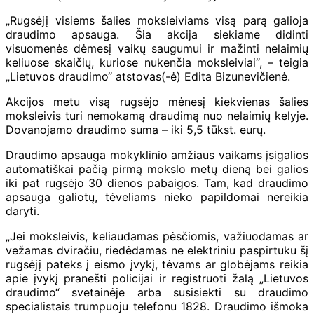
„Rugsėjį visiems šalies moksleiviams visą parą galioja
draudimo apsauga. Šia akcija siekiame didinti
visuomenės dėmesį vaikų saugumui ir mažinti nelaimių
keliuose skaičių, kuriose nukenčia moksleiviai“, – teigia
„Lietuvos draudimo“ atstovas(-ė) Edita Bizunevičienė.
Akcijos metu visą rugsėjo mėnesį kiekvienas šalies
moksleivis turi nemokamą draudimą nuo nelaimių kelyje.
Dovanojamo draudimo suma – iki 5,5 tūkst. eurų.
Draudimo apsauga mokyklinio amžiaus vaikams įsigalios
automatiškai pačią pirmą mokslo metų dieną bei galios
iki pat rugsėjo 30 dienos pabaigos. Tam, kad draudimo
apsauga galiotų, tėveliams nieko papildomai nereikia
daryti.
„Jei moksleivis, keliaudamas pėsčiomis, važiuodamas ar
vežamas dviračiu, riedėdamas ne elektriniu paspirtuku šį
rugsėjį pateks į eismo įvykį, tėvams ar globėjams reikia
apie įvykį pranešti policijai ir registruoti žalą „Lietuvos
draudimo“ svetainėje arba susisiekti su draudimo
specialistais trumpuoju telefonu 1828. Draudimo išmoka