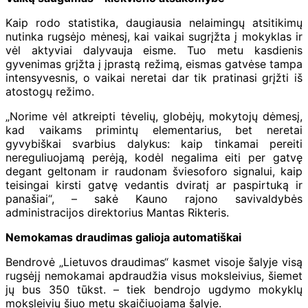
Kaip rodo statistika, daugiausia nelaimingų atsitikimų
nutinka rugsėjo mėnesį, kai vaikai sugrįžta į mokyklas ir
vėl aktyviai dalyvauja eisme. Tuo metu kasdienis
gyvenimas grįžta į įprastą režimą, eismas gatvėse tampa
intensyvesnis, o vaikai neretai dar tik pratinasi grįžti iš
atostogų režimo.
„Norime vėl atkreipti tėvelių, globėjų, mokytojų dėmesį,
kad vaikams primintų elementarius, bet neretai
gyvybiškai svarbius dalykus: kaip tinkamai pereiti
nereguliuojamą perėją, kodėl negalima eiti per gatvę
degant geltonam ir raudonam šviesoforo signalui, kaip
teisingai kirsti gatvę vedantis dviratį ar paspirtuką ir
panašiai“, – sakė Kauno rajono savivaldybės
administracijos direktorius Mantas Rikteris.
Nemokamas draudimas galioja automatiškai
Bendrovė „Lietuvos draudimas“ kasmet visoje šalyje visą
rugsėjį nemokamai apdraudžia visus moksleivius, šiemet
jų bus 350 tūkst. – tiek bendrojo ugdymo mokyklų
moksleivių šiuo metu skaičiuojama šalyje.