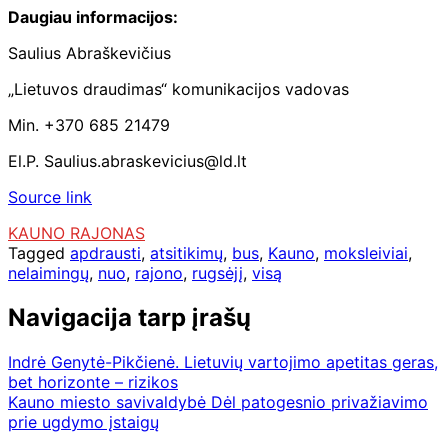
Daugiau informacijos:
Saulius Abraškevičius
„Lietuvos draudimas“ komunikacijos vadovas
Min.
+370 685 21479
El.P. Saulius.abraskevicius@ld.lt
Source link
KAUNO RAJONAS
Tagged
apdrausti
,
atsitikimų
,
bus
,
Kauno
,
moksleiviai
,
nelaimingų
,
nuo
,
rajono
,
rugsėjį
,
visą
Navigacija tarp įrašų
Indrė Genytė-Pikčienė. Lietuvių vartojimo apetitas geras,
bet horizonte – rizikos
Kauno miesto savivaldybė Dėl patogesnio privažiavimo
prie ugdymo įstaigų