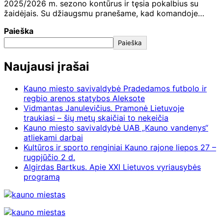
2025/2026 m. sezono kontūrus ir tęsia pokalbius su
žaidėjais. Su džiaugsmu pranešame, kad komandoje…
Paieška
Paieška
Naujausi įrašai
Kauno miesto savivaldybė Pradedamos futbolo ir
regbio arenos statybos Aleksote
Vidmantas Janulevičius. Pramonė Lietuvoje
traukiasi – šių metų skaičiai to nekeičia
Kauno miesto savivaldybė UAB „Kauno vandenys“
atliekami darbai
Kultūros ir sporto renginiai Kauno rajone liepos 27 –
rugpjūčio 2 d.
Algirdas Bartkus. Apie XXI Lietuvos vyriausybės
programą