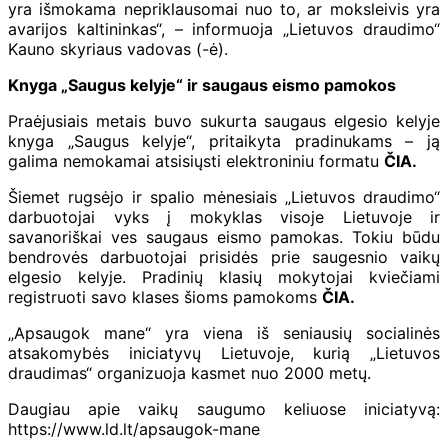
yra išmokama nepriklausomai nuo to, ar moksleivis yra
avarijos kaltininkas“, – informuoja „Lietuvos draudimo“
Kauno skyriaus vadovas (-ė).
Knyga „Saugus kelyje“ ir saugaus eismo pamokos
Praėjusiais metais buvo sukurta saugaus elgesio kelyje
knyga „Saugus kelyje“, pritaikyta pradinukams – ją
galima nemokamai atsisiųsti elektroniniu formatu
ČIA.
Šiemet rugsėjo ir spalio mėnesiais „Lietuvos draudimo“
darbuotojai vyks į mokyklas visoje Lietuvoje ir
savanoriškai ves saugaus eismo pamokas. Tokiu būdu
bendrovės darbuotojai prisidės prie saugesnio vaikų
elgesio kelyje. Pradinių klasių mokytojai kviečiami
registruoti savo klases šioms pamokoms
ČIA.
„Apsaugok mane“ yra viena iš seniausių socialinės
atsakomybės iniciatyvų Lietuvoje, kurią „Lietuvos
draudimas“ organizuoja kasmet nuo 2000 metų.
Daugiau apie vaikų saugumo keliuose iniciatyvą:
https://www.ld.lt/apsaugok-mane