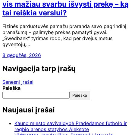
vis mažiau svarbu išvysti prekę – ką
tai reiškia verslui?
Fizinės parduotuvės pamažu praranda savo pagrindinį
pranašumą – galimybę prekes pamatyti gyvai.
„Swedbank“ tyrimas rodo, kad per dvejus metus
gyventojų,…
8 gegužės, 2026
Navigacija tarp įrašų
Senesni įrašai
Paieška
Paieška
Naujausi įrašai
Kauno miesto savivaldybė Pradedamos futbolo ir
regbio arenos statybos Aleksote