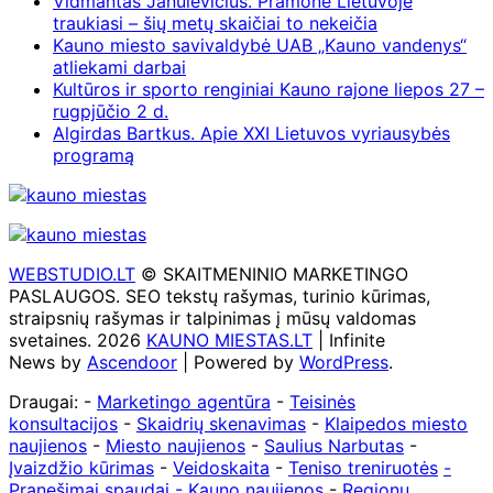
Vidmantas Janulevičius. Pramonė Lietuvoje
traukiasi – šių metų skaičiai to nekeičia
Kauno miesto savivaldybė UAB „Kauno vandenys“
atliekami darbai
Kultūros ir sporto renginiai Kauno rajone liepos 27 –
rugpjūčio 2 d.
Algirdas Bartkus. Apie XXI Lietuvos vyriausybės
programą
WEBSTUDIO.LT
© SKAITMENINIO MARKETINGO
PASLAUGOS. SEO tekstų rašymas, turinio kūrimas,
straipsnių rašymas ir talpinimas į mūsų valdomas
svetaines. 2026
KAUNO MIESTAS.LT
| Infinite
News by
Ascendoor
| Powered by
WordPress
.
Draugai: -
Marketingo agentūra
-
Teisinės
konsultacijos
-
Skaidrių skenavimas
-
Klaipedos miesto
naujienos
-
Miesto naujienos
-
Saulius Narbutas
-
Įvaizdžio kūrimas
-
Veidoskaita
-
Teniso treniruotės
-
Pranešimai spaudai -
Kauno naujienos
-
Regionų