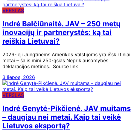
VERSLAS
Indrė Balčiūnaitė. JAV – 250 metų
inovacijų ir partnerystės: ką tai
reiškia Lietuvai?
2026-ieji Jungtinėms Amerikos Valstijoms yra išskirtiniai
metai – šalis mini 250-ąsias Nepriklausomybės
deklaracijos metines. Source link
3 liepos, 2026
VERSLAS
Indrė Genytė-Pikčienė. JAV muitams
– daugiau nei metai. Kaip tai veikė
Lietuvos eksportą?