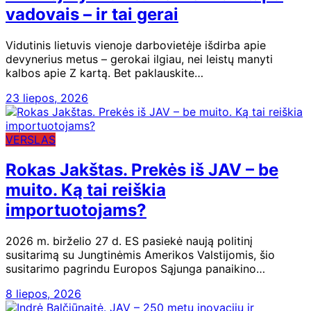
vadovais – ir tai gerai
Vidutinis lietuvis vienoje darbovietėje išdirba apie
devynerius metus – gerokai ilgiau, nei leistų manyti
kalbos apie Z kartą. Bet paklauskite…
23 liepos, 2026
VERSLAS
Rokas Jakštas. Prekės iš JAV – be
muito. Ką tai reiškia
importuotojams?
2026 m. birželio 27 d. ES pasiekė naują politinį
susitarimą su Jungtinėmis Amerikos Valstijomis, šio
susitarimo pagrindu Europos Sąjunga panaikino…
8 liepos, 2026