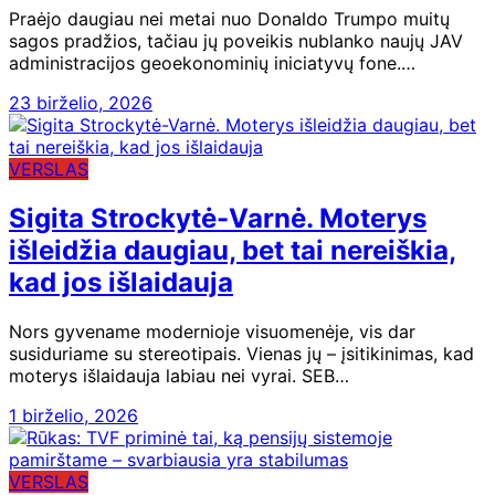
Praėjo daugiau nei metai nuo Donaldo Trumpo muitų
sagos pradžios, tačiau jų poveikis nublanko naujų JAV
administracijos geoekonominių iniciatyvų fone.…
23 birželio, 2026
VERSLAS
Sigita Strockytė-Varnė. Moterys
išleidžia daugiau, bet tai nereiškia,
kad jos išlaidauja
Nors gyvename modernioje visuomenėje, vis dar
susiduriame su stereotipais. Vienas jų – įsitikinimas, kad
moterys išlaidauja labiau nei vyrai. SEB…
1 birželio, 2026
VERSLAS