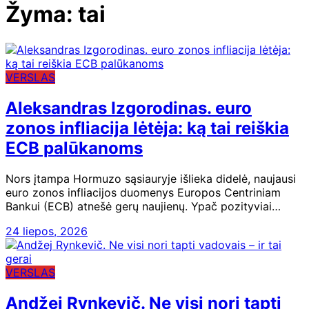
Žyma:
tai
VERSLAS
Aleksandras Izgorodinas. euro
zonos infliacija lėtėja: ką tai reiškia
ECB palūkanoms
Nors įtampa Hormuzo sąsiauryje išlieka didelė, naujausi
euro zonos infliacijos duomenys Europos Centriniam
Bankui (ECB) atnešė gerų naujienų. Ypač pozityviai…
24 liepos, 2026
VERSLAS
Andžej Rynkevič. Ne visi nori tapti