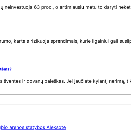
ų neinvestuoja 63 proc., o artimiausiu metu to daryti neket
mo, kartais rizikuoja sprendimais, kurie ilgainiui gali susilp
entėms?
s šventes ir dovanų paieškas. Jei jaučiate kylantį nerimą, t
gbio arenos statybos Aleksote