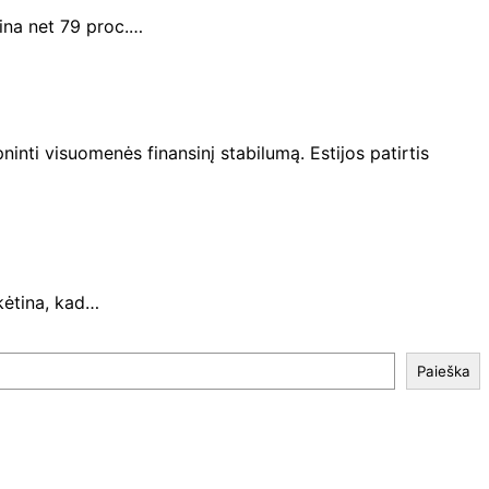
ina net 79 proc.…
ninti visuomenės finansinį stabilumą. Estijos patirtis
ikėtina, kad…
Paieška