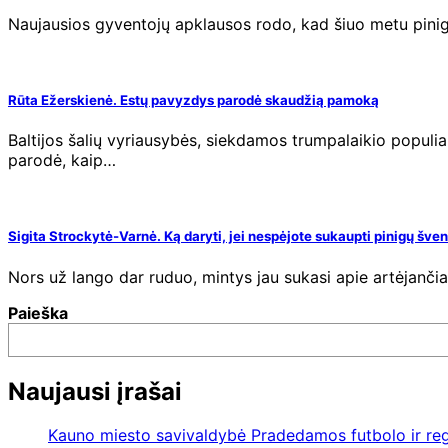
Naujausios gyventojų apklausos rodo, kad šiuo metu pinig
Rūta Ežerskienė. Estų pavyzdys parodė skaudžią pamoką
Baltijos šalių vyriausybės, siekdamos trumpalaikio populiaru
parodė, kaip…
Sigita Strockytė-Varnė. Ką daryti, jei nespėjote sukaupti pinigų šv
Nors už lango dar ruduo, mintys jau sukasi apie artėjančia
Paieška
Naujausi įrašai
Kauno miesto savivaldybė Pradedamos futbolo ir re