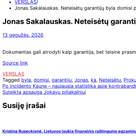
VERSLAS
Jonas Sakalauskas. Neteisėtų garantijų byla domisi pr
Jonas Sakalauskas. Neteisėtų garantijų
13 gegužės, 2026
Dokumentas gali atrodyti kaip garantija, bet teisine prasme
Source link
VERSLAS
Tagged
bylą
,
domisi
,
garantijų
,
Jonas
,
ką
,
Neteisėtų
,
Proku
Navigacija
Po incidento Kaune – naujausia statistika apie kontraband
Suteikta apsauga Jokavų piliakalniui
tarp
įrašų
Susiję įrašai
Kristina Ruseckienė. Lietuvos laukia finansinio raštingumo egzaminas