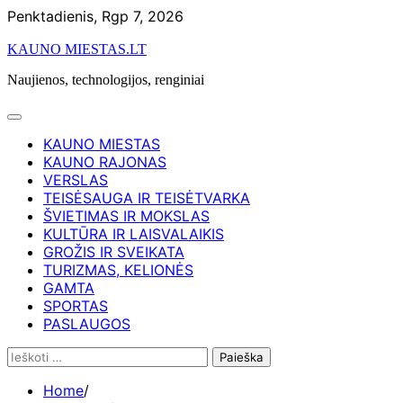
Skip
Penktadienis, Rgp 7, 2026
to
KAUNO MIESTAS.LT
content
Naujienos, technologijos, renginiai
KAUNO MIESTAS
KAUNO RAJONAS
VERSLAS
TEISĖSAUGA IR TEISĖTVARKA
ŠVIETIMAS IR MOKSLAS
KULTŪRA IR LAISVALAIKIS
GROŽIS IR SVEIKATA
TURIZMAS, KELIONĖS
GAMTA
SPORTAS
PASLAUGOS
Ieškoti:
Home