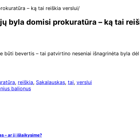
okuratūra – ką tai reiškia verslui
 byla domisi prokuratūra – ką tai reiš
 būti bevertis – tai patvirtino neseniai išnagrinėta byla dėl
ratūra
,
reiškia
,
Sakalauskas
,
tai
,
verslui
inius balionus
 – ar jį išlaikysime?