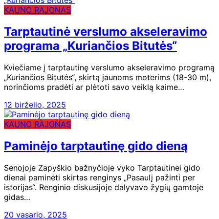
KAUNO RAJONAS
Tarptautinė verslumo akseleravimo
programa „Kuriančios Bitutės“
Kviečiame į tarptautinę verslumo akseleravimo programą
„Kuriančios Bitutės“, skirtą jaunoms moterims (18-30 m),
norinčioms pradėti ar plėtoti savo veiklą kaime…
12 birželio, 2025
KAUNO RAJONAS
Paminėjo tarptautinę gido dieną
Senojoje Zapyškio bažnyčioje vyko Tarptautinei gido
dienai paminėti skirtas renginys „Pasaulį pažinti per
istorijas“. Renginio diskusijoje dalyvavo žygių gamtoje
gidas…
20 vasario, 2025