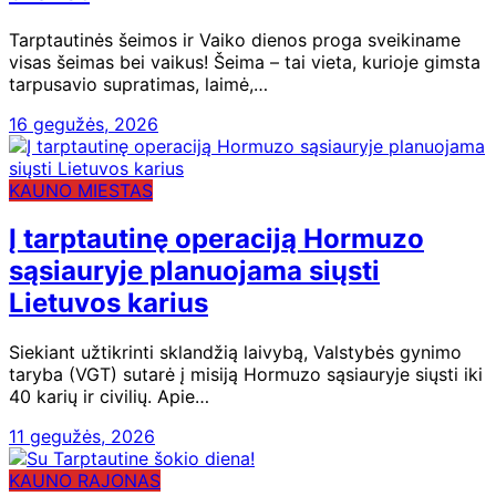
Tarptautinės šeimos ir Vaiko dienos proga sveikiname
visas šeimas bei vaikus! Šeima – tai vieta, kurioje gimsta
tarpusavio supratimas, laimė,…
16 gegužės, 2026
KAUNO MIESTAS
Į tarptautinę operaciją Hormuzo
sąsiauryje planuojama siųsti
Lietuvos karius
Siekiant užtikrinti sklandžią laivybą, Valstybės gynimo
taryba (VGT) sutarė į misiją Hormuzo sąsiauryje siųsti iki
40 karių ir civilių. Apie…
11 gegužės, 2026
KAUNO RAJONAS