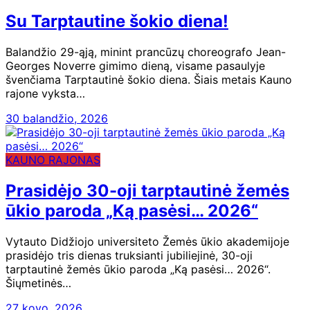
Su Tarptautine šokio diena!
Balandžio 29-ąją, minint prancūzų choreografo Jean-
Georges Noverre gimimo dieną, visame pasaulyje
švenčiama Tarptautinė šokio diena. Šiais metais Kauno
rajone vyksta…
30 balandžio, 2026
KAUNO RAJONAS
Prasidėjo 30-oji tarptautinė žemės
ūkio paroda „Ką pasėsi… 2026“
Vytauto Didžiojo universiteto Žemės ūkio akademijoje
prasidėjo tris dienas truksianti jubiliejinė, 30-oji
tarptautinė žemės ūkio paroda „Ką pasėsi… 2026“.
Šiųmetinės…
27 kovo, 2026