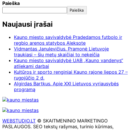
Paieška
Paieška
Naujausi įrašai
Kauno miesto savivaldybė Pradedamos futbolo ir
regbio arenos statybos Aleksote
Vidmantas Janulevičius. Pramonė Lietuvoje
traukiasi – šių metų skaičiai to nekeičia
Kauno miesto savivaldybė UAB „Kauno vandenys“
atliekami darbai
Kultūros ir sporto renginiai Kauno rajone liepos 27 –
rugpjūčio 2 d.
Algirdas Bartkus. Apie XXI Lietuvos vyriausybės
programą
WEBSTUDIO.LT
© SKAITMENINIO MARKETINGO
PASLAUGOS. SEO tekstų rašymas, turinio kūrimas,