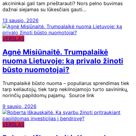
akcininkai gali tam prieštarauti? Nors pelno buvimas
dažnai siejamas su lūkesčiais gauti…
13 sausio, 2026
VERSLAS
Agnė Misiūnaitė. Trumpalaikė
nuoma Lietuvoje: ką privalo žinoti
būsto nuomotojai?
Trumpalaikė būsto nuoma – populiarus sprendimas tiek
tarp keliautojų, tiek tarp nekilnojamojo turto savininkų,
norinčių papildomų pajamų. Source link
9 sausio, 2026
VERSLAS