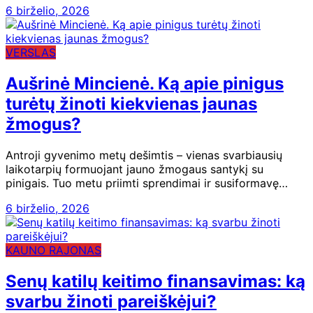
6 birželio, 2026
VERSLAS
Aušrinė Mincienė. Ką apie pinigus
turėtų žinoti kiekvienas jaunas
žmogus?
Antroji gyvenimo metų dešimtis – vienas svarbiausių
laikotarpių formuojant jauno žmogaus santykį su
pinigais. Tuo metu priimti sprendimai ir susiformavę…
6 birželio, 2026
KAUNO RAJONAS
Senų katilų keitimo finansavimas: ką
svarbu žinoti pareiškėjui?