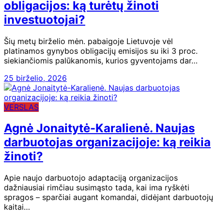
obligacijos: ką turėtų žinoti
investuotojai?
Šių metų birželio mėn. pabaigoje Lietuvoje vėl
platinamos gynybos obligacijų emisijos su iki 3 proc.
siekiančiomis palūkanomis, kurios gyventojams dar…
25 birželio, 2026
VERSLAS
Agnė Jonaitytė-Karalienė. Naujas
darbuotojas organizacijoje: ką reikia
žinoti?
Apie naujo darbuotojo adaptaciją organizacijos
dažniausiai rimčiau susimąsto tada, kai ima ryškėti
spragos – sparčiai augant komandai, didėjant darbuotojų
kaitai…