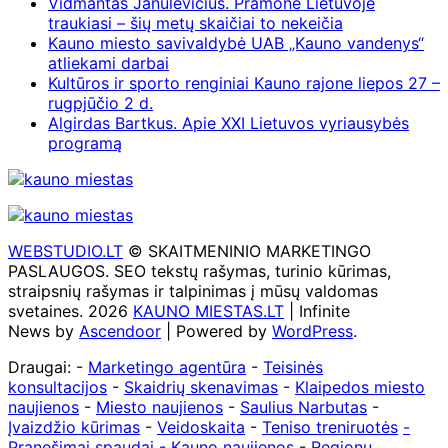
Vidmantas Janulevičius. Pramonė Lietuvoje
traukiasi – šių metų skaičiai to nekeičia
Kauno miesto savivaldybė UAB „Kauno vandenys“
atliekami darbai
Kultūros ir sporto renginiai Kauno rajone liepos 27 –
rugpjūčio 2 d.
Algirdas Bartkus. Apie XXI Lietuvos vyriausybės
programą
WEBSTUDIO.LT
© SKAITMENINIO MARKETINGO
PASLAUGOS. SEO tekstų rašymas, turinio kūrimas,
straipsnių rašymas ir talpinimas į mūsų valdomas
svetaines. 2026
KAUNO MIESTAS.LT
| Infinite
News by
Ascendoor
| Powered by
WordPress
.
Draugai: -
Marketingo agentūra
-
Teisinės
konsultacijos
-
Skaidrių skenavimas
-
Klaipedos miesto
naujienos
-
Miesto naujienos
-
Saulius Narbutas
-
Įvaizdžio kūrimas
-
Veidoskaita
-
Teniso treniruotės
-
Pranešimai spaudai -
Kauno naujienos
-
Regionų