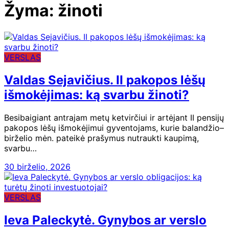
Žyma:
žinoti
VERSLAS
Valdas Sejavičius. II pakopos lėšų
išmokėjimas: ką svarbu žinoti?
Besibaigiant antrajam metų ketvirčiui ir artėjant II pensijų
pakopos lėšų išmokėjimui gyventojams, kurie balandžio–
birželio mėn. pateikė prašymus nutraukti kaupimą,
svarbu…
30 birželio, 2026
VERSLAS
Ieva Paleckytė. Gynybos ar verslo