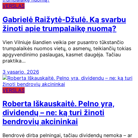
VERSLAS
Gabrielė Raižytė-Džulė. Ką svarbu
žinoti apie trumpalaikę nuomą?
Vien Vilniuje šiandien veikia per pusantro tūkstančio
trumpalaikės nuomos vietų, o asmenų, teikiančių tokias
apgyvendinimo paslaugas, kasmet daugėja. Tačiau
praktika…
3 vasario, 2026
VERSLAS
Roberta Iškauskaitė. Pelno yra,
dividendų – ne: ką turi žinoti
bendrovių akcininkai
Bendrovė dirba pelningai, tačiau dividendų nemoka – ar