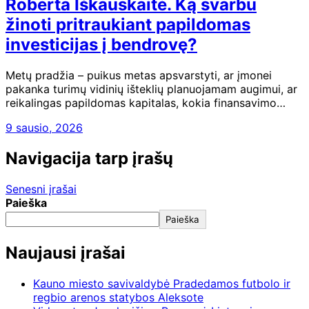
Roberta Iškauskaitė. Ką svarbu
žinoti pritraukiant papildomas
investicijas į bendrovę?
Metų pradžia – puikus metas apsvarstyti, ar įmonei
pakanka turimų vidinių išteklių planuojamam augimui, ar
reikalingas papildomas kapitalas, kokia finansavimo…
9 sausio, 2026
Navigacija tarp įrašų
Senesni įrašai
Paieška
Paieška
Naujausi įrašai
Kauno miesto savivaldybė Pradedamos futbolo ir
regbio arenos statybos Aleksote