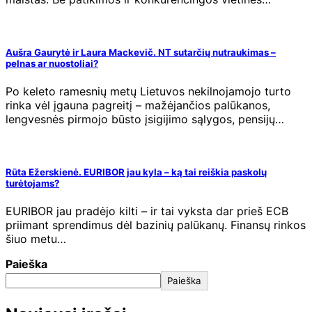
Aušra Gaurytė ir Laura Mackevič. NT sutarčių nutraukimas –
pelnas ar nuostoliai?
Po keleto ramesnių metų Lietuvos nekilnojamojo turto
rinka vėl įgauna pagreitį – mažėjančios palūkanos,
lengvesnės pirmojo būsto įsigijimo sąlygos, pensijų…
Rūta Ežerskienė. EURIBOR jau kyla – ką tai reiškia paskolų
turėtojams?
EURIBOR jau pradėjo kilti – ir tai vyksta dar prieš ECB
priimant sprendimus dėl bazinių palūkanų. Finansų rinkos
šiuo metu…
Paieška
Paieška