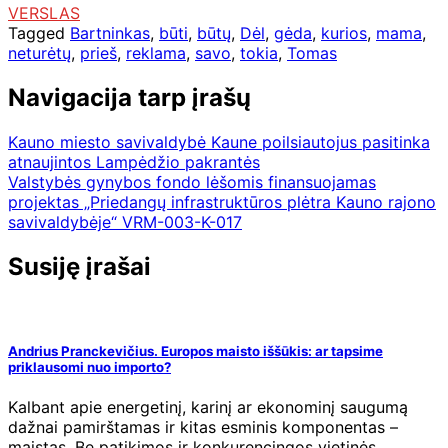
VERSLAS
Tagged
Bartninkas
,
būti
,
būtų
,
Dėl
,
gėda
,
kurios
,
mama
,
neturėtų
,
prieš
,
reklama
,
savo
,
tokia
,
Tomas
Navigacija tarp įrašų
Kauno miesto savivaldybė Kaune poilsiautojus pasitinka
atnaujintos Lampėdžio pakrantės
Valstybės gynybos fondo lėšomis finansuojamas
projektas „Priedangų infrastruktūros plėtra Kauno rajono
savivaldybėje“ VRM-003-K-017
Susiję įrašai
Andrius Pranckevičius. Europos maisto iššūkis: ar tapsime
priklausomi nuo importo?
Kalbant apie energetinį, karinį ar ekonominį saugumą
dažnai pamirštamas ir kitas esminis komponentas –
maistas. Be patikimos ir konkurencingos vietinės…