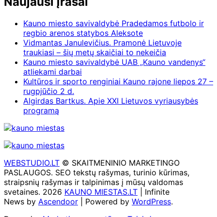
Naujausi įrašai
Kauno miesto savivaldybė Pradedamos futbolo ir
regbio arenos statybos Aleksote
Vidmantas Janulevičius. Pramonė Lietuvoje
traukiasi – šių metų skaičiai to nekeičia
Kauno miesto savivaldybė UAB „Kauno vandenys“
atliekami darbai
Kultūros ir sporto renginiai Kauno rajone liepos 27 –
rugpjūčio 2 d.
Algirdas Bartkus. Apie XXI Lietuvos vyriausybės
programą
WEBSTUDIO.LT
© SKAITMENINIO MARKETINGO
PASLAUGOS. SEO tekstų rašymas, turinio kūrimas,
straipsnių rašymas ir talpinimas į mūsų valdomas
svetaines. 2026
KAUNO MIESTAS.LT
| Infinite
News by
Ascendoor
| Powered by
WordPress
.