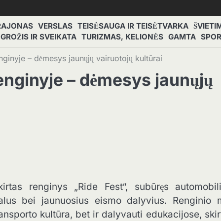
RAJONAS
VERSLAS
TEISĖSAUGA IR TEISĖTVARKA
ŠVIETI
GROŽIS IR SVEIKATA
TURIZMAS, KELIONĖS
GAMTA
SPO
nginyje – dėmesys jaunųjų vairuotojų kultūrai
enginyje – dėmesys jaunųjų
rtas renginys „Ride Fest“, subūręs automobili
onalus bei jaunuosius eismo dalyvius. Renginio 
transporto kultūra, bet ir dalyvauti edukacijose, ski