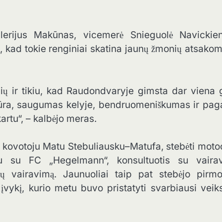
erijus Makūnas, vicemerė Snieguolė Navickien
, kad tokie renginiai skatina jaunų žmonių atsako
 ir tikiu, kad Raudondvaryje gimsta dar viena g
kultūra, saugumas kelyje, bendruomeniškumas ir pa
artu“, – kalbėjo meras.
su kovotoju Matu Stebuliausku–Matufa, stebėti moto
rtu su FC „Hegelmann“, konsultuotis su vaira
ų vairavimą. Jaunuoliai taip pat stebėjo pirmo
vykį, kurio metu buvo pristatyti svarbiausi veik