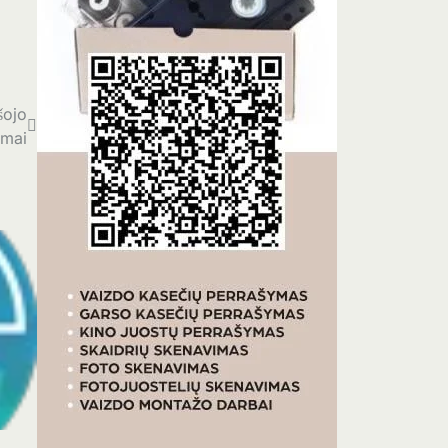
šojo
imai