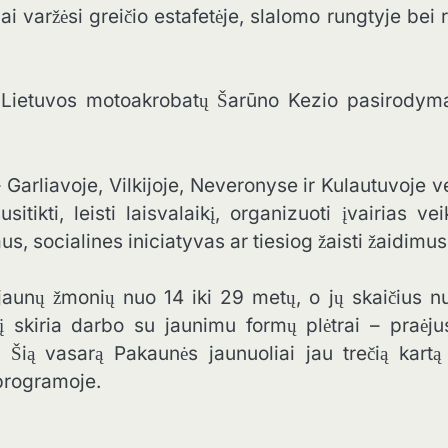
ai varžėsi greičio estafetėje, slalomo rungtyje bei 
 Lietuvos motoakrobatų Šarūno Kezio pasirodyma
arliavoje, Vilkijoje, Neveronyse ir Kulautuvoje v
tikti, leisti laisvalaikį, organizuoti įvairias vei
s, socialines iniciatyvas ar tiesiog žaisti žaidimus
aunų žmonių nuo 14 iki 29 metų, o jų skaičius nu
skiria darbo su jaunimu formų plėtrai – praėjus
. Šią vasarą Pakaunės jaunuoliai jau trečią kartą
 programoje.