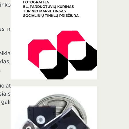
rinko
s ir
eikia
klas,
.
olat
iais
 gali