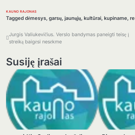
KAUNO RAJONAS
Tagged
dėmesys
,
garsų
,
jaunųjų
,
kultūrai
,
kupiname
,
re
Navigacija
Jurgis Valiukevičius. Verslo bandymas paneigti teisę į
streiką baigėsi nesėkme
tarp
įrašų
Susiję įrašai