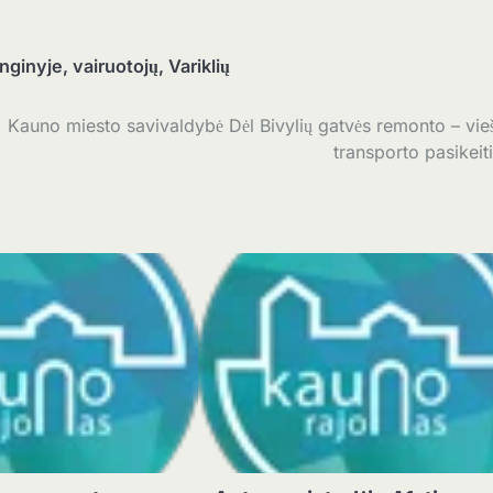
nginyje
,
vairuotojų
,
Variklių
Kauno miesto savivaldybė Dėl Bivylių gatvės remonto – vie
transporto pasikeit