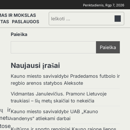
Penktadienis, Rgp 7, 2026
MAS IR MOKSLAS
Ieškoti:
RTAS
PASLAUGOS
Paieška
Paieška
Naujausi įrašai
Kauno miesto savivaldybė Pradedamos futbolo ir
regbio arenos statybos Aleksote
Vidmantas Janulevičius. Pramonė Lietuvoje
traukiasi – šių metų skaičiai to nekeičia
ų ir
Kauno miesto savivaldybė UAB „Kauno
metu
vandenys“ atliekami darbai
rtose
Kultūros ir sporto renginiai Kauno rajone liepos