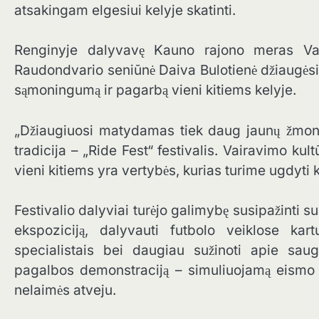
atsakingam elgesiui kelyje skatinti.
Renginyje dalyvavę Kauno rajono meras Val
Raudondvario seniūnė Daiva Bulotienė džiaugėsi
sąmoningumą ir pagarbą vieni kitiems kelyje.
„Džiaugiuosi matydamas tiek daug jaunų žmonių
tradicija – „Ride Fest“ festivalis. Vairavimo 
vieni kitiems yra vertybės, kurias turime ugdyti k
Festivalio dalyviai turėjo galimybę susipažinti 
ekspoziciją, dalyvauti futbolo veiklose ka
specialistais bei daugiau sužinoti apie saug
pagalbos demonstraciją – simuliuojamą eismo į
nelaimės atveju.