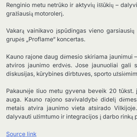
Renginio metu netrūko ir aktyvių iššūkių – dalyvi
gražiausią motorolerį.
Vakarą vainikavo įspūdingas vieno garsiausių
grupės „Proflame“ koncertas.
Kauno rajone daug dėmesio skiriama jaunimui – G
atviros jaunimo erdvės. Jose jaunuoliai gali susi
diskusijas, kūrybines dirbtuves, sporto užsiėmimu
Pakaunėje šiuo metu gyvena beveik 20 tūkst. j
auga. Kauno rajono savivaldybė didelį dėmesį 
metais atvira jaunimo vieta atsirado Vilkijoje
dalyvauti užimtumo ir integracijos į darbo rinką
Source link