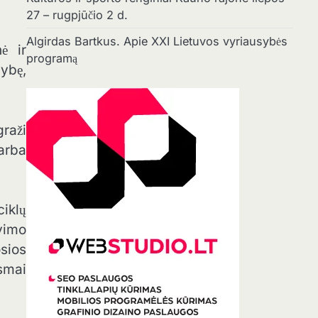
27 – rugpjūčio 2 d.
Algirdas Bartkus. Apie XXI Lietuvos vyriausybės
ė ir
programą
mybę,
raži
garba
ciklų
vimo
sios
smai