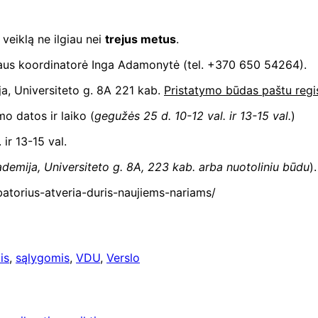
 veiklą ne ilgiau nei
trejus metus
.
riaus koordinatorė Inga Adamonytė (tel. +370 650 54264).
ja, Universiteto g. 8A 221 kab.
Pristatymo būdas paštu regis
mo datos ir laiko (
gegužės 25 d. 10-12 val. ir 13-15 val.
)
. ir 13-15 val.
ademija, Universiteto g. 8A, 223 kab. arba nuotoliniu būdu
).
ubatorius-atveria-duris-naujiems-nariams/
is
,
sąlygomis
,
VDU
,
Verslo