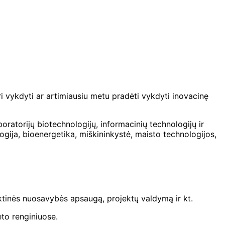
ri vykdyti ar artimiausiu metu pradėti vykdyti inovacinę
boratorijų biotechnologijų, informacinių technologijų ir
ogija, bioenergetika, miškininkystė, maisto technologijos,
ektinės nuosavybės apsaugą, projektų valdymą ir kt.
eto renginiuose.