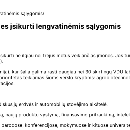
gvatinėmis sąlygomis
es įsikurti lengvatinėmis sąlygomis
ikurti ne ilgiau nei trejus metus veikiančias įmones. Jos tu
).
mija), kur šalia galima rasti daugiau nei 30 skirtingų VDU la
prioritetas teikiamas šioms verslo kryptims: agrobiotechnol
acijos.
 diskusijų erdvės ir automobilių stovėjimo aikštelė.
imą, naujų produktų vystymą, finansavimo pritraukimą, intel
lių parodose, konferencijose, mokymuose ir kituose universit