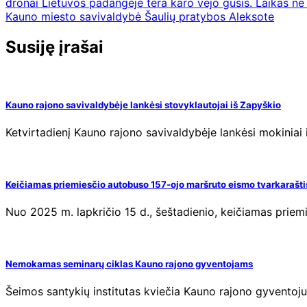
dronai Lietuvos padangėje tėra karo vėjo gūsis. Laikas ne 
Kauno miesto savivaldybė Šaulių pratybos Aleksote
Susiję įrašai
Kauno rajono savivaldybėje lankėsi stovyklautojai iš Zapyškio
Ketvirtadienį Kauno rajono savivaldybėje lankėsi mokiniai 
Keičiamas priemiesčio autobuso 157-ojo maršruto eismo tvarkarašti
Nuo 2025 m. lapkričio 15 d., šeštadienio, keičiamas prie
Nemokamas seminarų ciklas Kauno rajono gyventojams
Šeimos santykių institutas kviečia Kauno rajono gyventoju