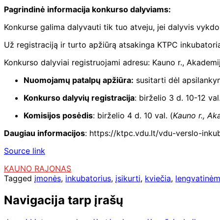
Pagrindinė informacija konkurso dalyviams:
Konkurse galima dalyvauti tik tuo atveju, jei dalyvis vykdo
Už registraciją ir turto apžiūrą atsakinga KTPC inkubato
Konkurso dalyviai registruojami adresu: Kauno r., Akademi
Nuomojamų patalpų apžiūra:
susitarti dėl apsilanky
Konkurso dalyvių registracija
: birželio 3 d. 10-12 val
Komisijos posėdis
: birželio 4 d. 10 val. (
Kauno r., Ak
Daugiau informacijos
: https://ktpc.vdu.lt/vdu-verslo-ink
Source link
KAUNO RAJONAS
Tagged
įmonės
,
inkubatorius
,
įsikurti
,
kviečia
,
lengvatinėm
Navigacija tarp įrašų