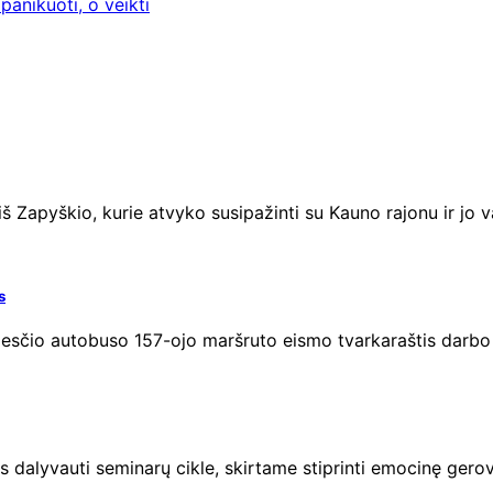
panikuoti, o veikti
iš Zapyškio, kurie atvyko susipažinti su Kauno rajonu ir jo 
s
miesčio autobuso 157-ojo maršruto eismo tvarkaraštis darbo
s dalyvauti seminarų cikle, skirtame stiprinti emocinę gero