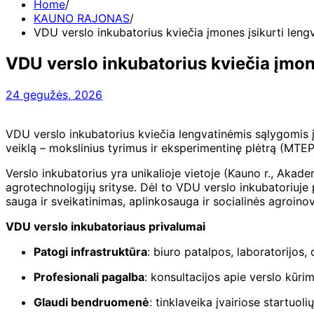
Home
KAUNO RAJONAS
VDU verslo inkubatorius kviečia įmones įsikurti len
VDU verslo inkubatorius kviečia įmon
24 gegužės, 2026
VDU verslo inkubatorius kviečia lengvatinėmis sąlygomis įs
veiklą – mokslinius tyrimus ir eksperimentinę plėtrą (MTEP
Verslo inkubatorius yra unikalioje vietoje (Kauno r., Akade
agrotechnologijų srityse. Dėl to VDU verslo inkubatoriuje 
sauga ir sveikatinimas, aplinkosauga ir socialinės agroinov
VDU verslo inkubatoriaus privalumai
Patogi infrastruktūra
: biuro patalpos, laboratorijos,
Profesionali pagalba
: konsultacijos apie verslo kūr
Glaudi bendruomenė
: tinklaveika įvairiose startuo