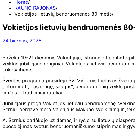
Home
KAUNO RAJONAS
Vokietijos lietuvių bendruomenės 80-metis
Vokietijos lietuvių bendruomenės 80
24 birželio, 2026
Birželio 19–21 dienomis Vokietijoje, istorinėje Rennhofo p
veiklos jubiliejaus renginiai. Vokietijos lietuvių bendruo
Lukošaitienė.
Šventės programa prasidėjo Šv. Mišiomis Lietuvos šventųjų 
„Informuoti, pasirengę, saugūs“, bendruomenių veiklų prist
laužas ir tradiciniai rateliai.
Jubiliejaus proga Vokietijos lietuvių bendruomenę sveikin
Šerniui perdavė mero Valerijaus Makūno sveikinimą ir įtei
A. Šernius padėkojo už dėmesį ir ryšio su lietuvių diaspora
puoselėjimas svetur, bendruomeniškumo stiprinimas ir gyvų 