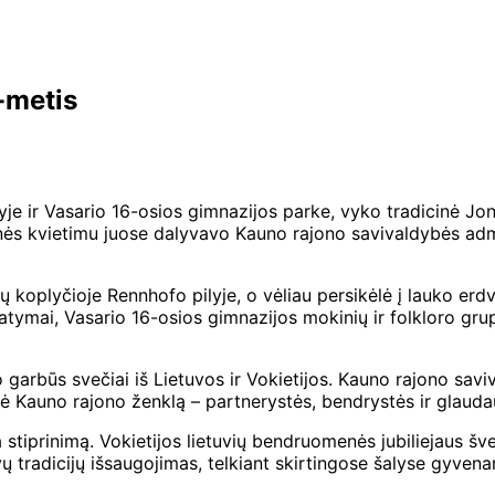
-metis
ilyje ir Vasario 16-osios gimnazijos parke, vyko tradicinė J
menės kvietimu juose dalyvavo Kauno rajono savivaldybės admi
koplyčioje Rennhofo pilyje, o vėliau persikėlė į lauko erdv
atymai, Vasario 16-osios gimnazijos mokinių ir folkloro gru
o garbūs svečiai iš Lietuvos ir Vokietijos. Kauno rajono s
kė Kauno rajono ženklą – partnerystės, bendrystės ir glaud
 stiprinimą. Vokietijos lietuvių bendruomenės jubiliejaus šv
tradicijų išsaugojimas, telkiant skirtingose šalyse gyvenan