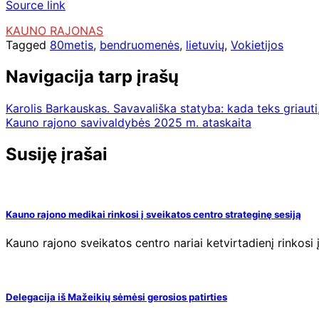
Source link
KAUNO RAJONAS
Tagged
80metis
,
bendruomenės
,
lietuvių
,
Vokietijos
Navigacija tarp įrašų
Karolis Barkauskas. Savavališka statyba: kada teks griauti,
Kauno rajono savivaldybės 2025 m. ataskaita
Susiję įrašai
Kauno rajono medikai rinkosi į sveikatos centro strateginę sesiją
Kauno rajono sveikatos centro nariai ketvirtadienį rinkosi 
Delegacija iš Mažeikių sėmėsi gerosios patirties