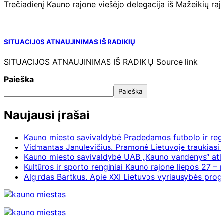
Trečiadienį Kauno rajone viešėjo delegacija iš Mažeikių r
SITUACIJOS ATNAUJINIMAS IŠ RADIKIŲ
SITUACIJOS ATNAUJINIMAS IŠ RADIKIŲ Source link
Paieška
Paieška
Naujausi įrašai
Kauno miesto savivaldybė Pradedamos futbolo ir re
Vidmantas Janulevičius. Pramonė Lietuvoje traukiasi 
Kauno miesto savivaldybė UAB „Kauno vandenys“ atl
Kultūros ir sporto renginiai Kauno rajone liepos 27 – 
Algirdas Bartkus. Apie XXI Lietuvos vyriausybės pr