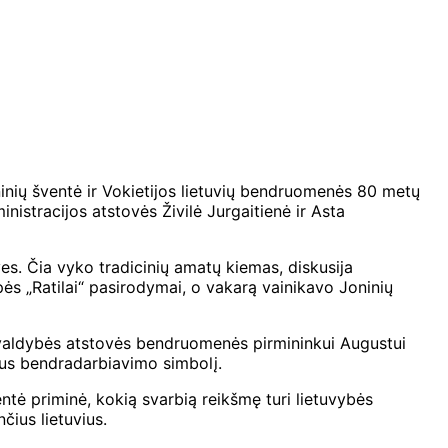
oninių šventė ir Vokietijos lietuvių bendruomenės 80 metų
nistracijos atstovės Živilė Jurgaitienė ir Asta
es. Čia vyko tradicinių amatų kiemas, diskusija
pės „Ratilai“ pasirodymai, o vakarą vainikavo Joninių
avivaldybės atstovės bendruomenės pirmininkui Augustui
aus bendradarbiavimo simbolį.
entė priminė, kokią svarbią reikšmę turi lietuvybės
čius lietuvius.