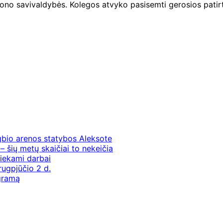
ajono savivaldybės. Kolegos atvyko pasisemti gerosios patir
gbio arenos statybos Aleksote
– šių metų skaičiai to nekeičia
iekami darbai
rugpjūčio 2 d.
ogramą