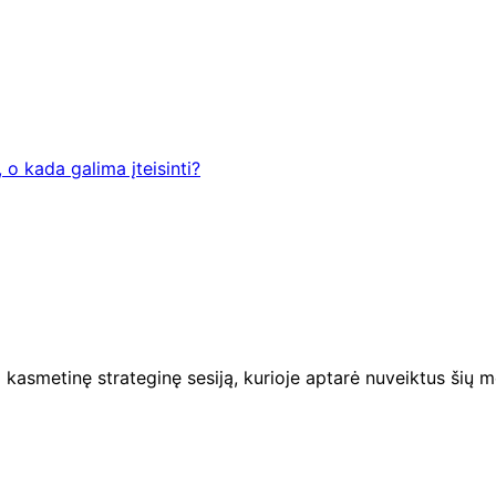
 o kada galima įteisinti?
į kasmetinę strateginę sesiją, kurioje aptarė nuveiktus šių 