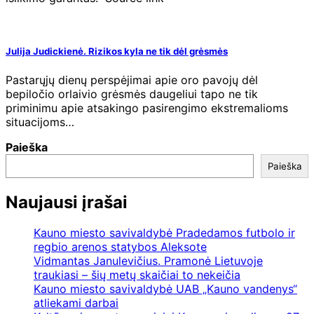
Julija Judickienė. Rizikos kyla ne tik dėl grėsmės
Pastarųjų dienų perspėjimai apie oro pavojų dėl
bepiločio orlaivio grėsmės daugeliui tapo ne tik
priminimu apie atsakingo pasirengimo ekstremalioms
situacijoms…
Paieška
Paieška
Naujausi įrašai
Kauno miesto savivaldybė Pradedamos futbolo ir
regbio arenos statybos Aleksote
Vidmantas Janulevičius. Pramonė Lietuvoje
traukiasi – šių metų skaičiai to nekeičia
Kauno miesto savivaldybė UAB „Kauno vandenys“
atliekami darbai