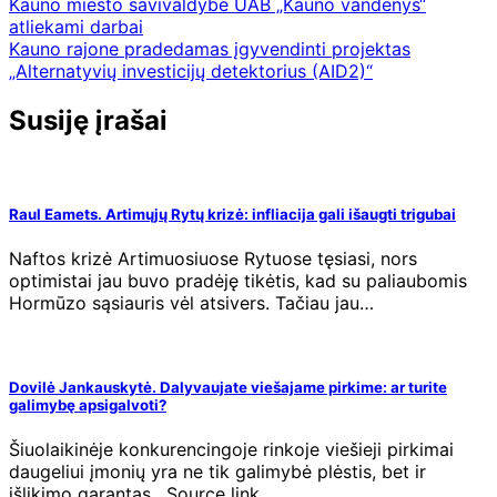
Navigacija
Kauno miesto savivaldybė UAB „Kauno vandenys“
atliekami darbai
tarp
Kauno rajone pradedamas įgyvendinti projektas
įrašų
„Alternatyvių investicijų detektorius (AID2)“
Susiję įrašai
Raul Eamets. Artimųjų Rytų krizė: infliacija gali išaugti trigubai
Naftos krizė Artimuosiuose Rytuose tęsiasi, nors
optimistai jau buvo pradėję tikėtis, kad su paliaubomis
Hormūzo sąsiauris vėl atsivers. Tačiau jau…
Dovilė Jankauskytė. Dalyvaujate viešajame pirkime: ar turite
galimybę apsigalvoti?
Šiuolaikinėje konkurencingoje rinkoje viešieji pirkimai
daugeliui įmonių yra ne tik galimybė plėstis, bet ir
išlikimo garantas. Source link