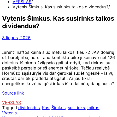
VERSLAS
Vytenis Šimkus. Kas susirinks taikos dividendus?
Vytenis Šimkus. Kas susirinks taikos
dividendus?
8 liepos, 2026
„Brent“ naftos kaina šiuo metu laikosi ties 72 JAV dolerių
už barelį riba, nors Irano konflikto pike ji kainavo net 126
dolerius. Iš pirmo žvilgsnio gali atrodyti, kad rinkos jau
paskelbė pergalę prieš energetinį šoką. Tačiau realybė
Hormūzo sąsiauryje vis dar gerokai sudėtingesnė – laivų
srautas dar tik pradeda atsigauti. Ar jau tikrai
energetikos krizė baigėsi ir kas iš to laimėtų daugiausia?
Source link
VERSLAS
Tagged
dividendus
,
Kas
,
Šimkus
,
susirinks
,
taikos
,
Vytenis