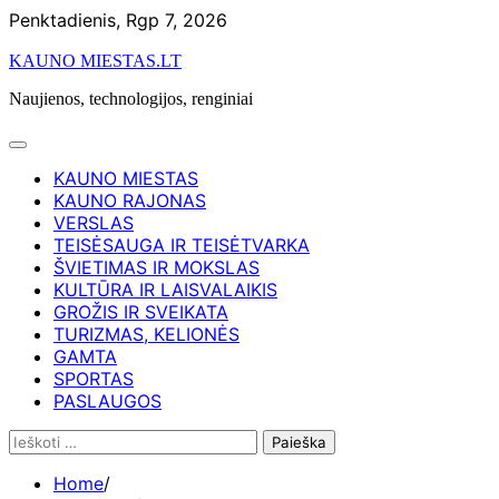
Skip
Penktadienis, Rgp 7, 2026
to
KAUNO MIESTAS.LT
content
Naujienos, technologijos, renginiai
KAUNO MIESTAS
KAUNO RAJONAS
VERSLAS
TEISĖSAUGA IR TEISĖTVARKA
ŠVIETIMAS IR MOKSLAS
KULTŪRA IR LAISVALAIKIS
GROŽIS IR SVEIKATA
TURIZMAS, KELIONĖS
GAMTA
SPORTAS
PASLAUGOS
Ieškoti:
Home