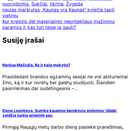
nuorodomis
,
Sukčiai
,
tikrina
,
Žygeda
Navigacija
naujas maršrutas „Kaunas yra Kaunas“ kviečia tapti
vietiniu
tarp
Kur kreiptis dėl materialinio nepritekliaus mažinimo
įrašų
paramos ir kas turi teisę ją gauti?
Susiję įrašai
Nerijus Mačiulis. Ko ir kaip mokytis?
Prasidedant brandos egzaminų sesijai ne visi abiturientai
žino, ką ir kur norėtų bei galėtų studijuoti. Šiandien
pasirinkimas dar sudėtingesnis –…
Elena Leontjeva. Sutriko kaupimo bendrovių sistemos: iššūkį
valdžia turėjo prisiimti sau
Pirmąją Naujųjų metų darbo dieną pasiekė pranešimas,