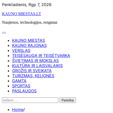
Skip
Penktadienis, Rgp 7, 2026
to
KAUNO MIESTAS.LT
content
Naujienos, technologijos, renginiai
KAUNO MIESTAS
KAUNO RAJONAS
VERSLAS
TEISĖSAUGA IR TEISĖTVARKA
ŠVIETIMAS IR MOKSLAS
KULTŪRA IR LAISVALAIKIS
GROŽIS IR SVEIKATA
TURIZMAS, KELIONĖS
GAMTA
SPORTAS
PASLAUGOS
Ieškoti:
Home