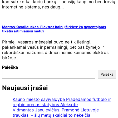
kad sutriko kai kurių bankų ir pensijų kaupimo bendrovių
internetinė sistema, nes daug…
Mantas Kavaliauskas. Elektros kainų žirklės: ko gyventojams
tikėtis artimiausiu metu?
Pirmieji vasaros mėnesiai buvo ne tik lietingi,
pakankamai vėsūs ir permainingi, bet pasižymėjo ir
rekordiškai mažomis didmeninėmis kainomis elektros
biržoje…
Paieška
Paieška
Naujausi įrašai
Kauno miesto savivaldybė Pradedamos futbolo ir
regbio arenos statybos Aleksote
Vidmantas Janulevičius. Pramonė Lietuvoje
traukiasi – šių metų skaičiai to nekeičia