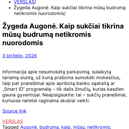
VERSLAS
Žygeda Augonė. Kaip sukčiai tikrina mūsų budrumą
netikromis nuorodomis
Žygeda Augonė. Kaip sukčiai tikrina
mūsų budrumą netikromis
nuorodomis
3 birželio, 2026
Informacija apie nesumokėtą parkavimą, sulaikytą
tariamą siuntą, už kurią prašoma sumokėti mokesčius,
taip pat pranešimai apie apribotą banko sąskaitą ar
„Smart ID“ programėlę – tik dalis žinučių, kurias kasdien
gauna gyventojai. Neapsigaukite: tai – sukčių pranešimai,
kuriuose neretai raginama skubiai veikti.
Source link
VERSLAS
Tagged
Augonė
,
budrumą
,
kaip
,
mūsų
,
netikromis
,