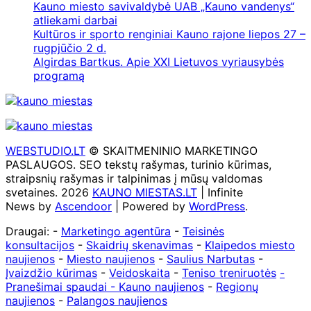
Kauno miesto savivaldybė UAB „Kauno vandenys“
atliekami darbai
Kultūros ir sporto renginiai Kauno rajone liepos 27 –
rugpjūčio 2 d.
Algirdas Bartkus. Apie XXI Lietuvos vyriausybės
programą
WEBSTUDIO.LT
© SKAITMENINIO MARKETINGO
PASLAUGOS. SEO tekstų rašymas, turinio kūrimas,
straipsnių rašymas ir talpinimas į mūsų valdomas
svetaines. 2026
KAUNO MIESTAS.LT
| Infinite
News by
Ascendoor
| Powered by
WordPress
.
Draugai: -
Marketingo agentūra
-
Teisinės
konsultacijos
-
Skaidrių skenavimas
-
Klaipedos miesto
naujienos
-
Miesto naujienos
-
Saulius Narbutas
-
Įvaizdžio kūrimas
-
Veidoskaita
-
Teniso treniruotės
-
Pranešimai spaudai -
Kauno naujienos
-
Regionų
naujienos
-
Palangos naujienos