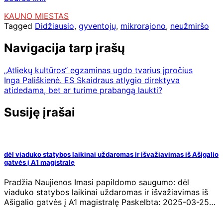
KAUNO MIESTAS
Tagged
Didžiausio
,
gyventojų
,
mikrorajono
,
neužmiršo
Navigacija tarp įrašų
„Atliekų kultūros“ egzaminas ugdo tvarius įpročius
Inga Pališkienė. ES Skaidraus atlygio direktyva
atidedama, bet ar turime prabangą laukti?
Susiję įrašai
dėl viaduko statybos laikinai uždaromas ir išvažiavimas iš Ašigalio
gatvės į A1 magistralę
Pradžia Naujienos Imasi papildomo saugumo: dėl
viaduko statybos laikinai uždaromas ir išvažiavimas iš
Ašigalio gatvės į A1 magistralę Paskelbta: 2025-03-25…