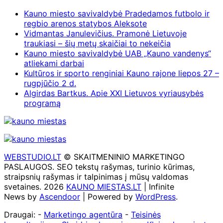
Kauno miesto savivaldybė Pradedamos futbolo ir
regbio arenos statybos Aleksote
Vidmantas Janulevičius. Pramonė Lietuvoje
traukiasi – šių metų skaičiai to nekeičia
Kauno miesto savivaldybė UAB „Kauno vandenys“
atliekami darbai
Kultūros ir sporto renginiai Kauno rajone liepos 27 –
rugpjūčio 2 d.
Algirdas Bartkus. Apie XXI Lietuvos vyriausybės
programą
WEBSTUDIO.LT
© SKAITMENINIO MARKETINGO
PASLAUGOS. SEO tekstų rašymas, turinio kūrimas,
straipsnių rašymas ir talpinimas į mūsų valdomas
svetaines. 2026
KAUNO MIESTAS.LT
| Infinite
News by
Ascendoor
| Powered by
WordPress
.
Draugai: -
Marketingo agentūra
-
Teisinės