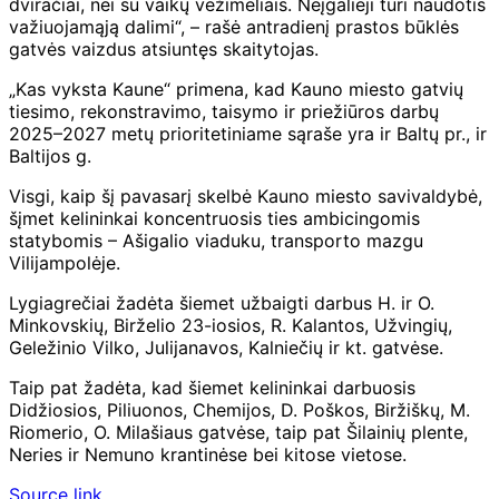
dviračiai, nei su vaikų vežimėliais. Neįgalieji turi naudotis
važiuojamąją dalimi“, – rašė antradienį prastos būklės
gatvės vaizdus atsiuntęs skaitytojas.
„Kas vyksta Kaune“ primena, kad Kauno miesto gatvių
tiesimo, rekonstravimo, taisymo ir priežiūros darbų
2025–2027 metų prioritetiniame sąraše yra ir Baltų pr., ir
Baltijos g.
Visgi, kaip šį pavasarį skelbė Kauno miesto savivaldybė,
šįmet kelininkai koncentruosis ties ambicingomis
statybomis – Ašigalio viaduku, transporto mazgu
Vilijampolėje.
Lygiagrečiai žadėta šiemet užbaigti darbus H. ir O.
Minkovskių, Birželio 23-iosios, R. Kalantos, Užvingių,
Geležinio Vilko, Julijanavos, Kalniečių ir kt. gatvėse.
Taip pat žadėta, kad šiemet kelininkai darbuosis
Didžiosios, Piliuonos, Chemijos, D. Poškos, Biržiškų, M.
Riomerio, O. Milašiaus gatvėse, taip pat Šilainių plente,
Neries ir Nemuno krantinėse bei kitose vietose.
Source link