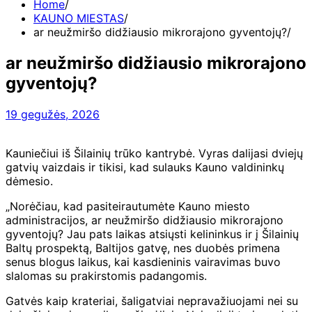
Home
KAUNO MIESTAS
ar neužmiršo didžiausio mikrorajono gyventojų?
ar neužmiršo didžiausio mikrorajono
gyventojų?
19 gegužės, 2026
Kauniečiui iš Šilainių trūko kantrybė. Vyras dalijasi dviejų
gatvių vaizdais ir tikisi, kad sulauks Kauno valdininkų
dėmesio.
„Norėčiau, kad pasiteirautumėte Kauno miesto
administracijos, ar neužmiršo didžiausio mikrorajono
gyventojų? Jau pats laikas atsiųsti kelininkus ir į Šilainių
Baltų prospektą, Baltijos gatvę, nes duobės primena
senus blogus laikus, kai kasdieninis vairavimas buvo
slalomas su prakirstomis padangomis.
Gatvės kaip krateriai, šaligatviai nepravažiuojami nei su