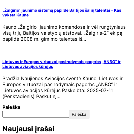
„Žalgirio“ jaunimo sistemą papildė Baltijos šalių talentai – Kas
vyksta Kaune
Kauno „Žalgirio“ jaunimo komandose ir vėl rungtyniaus
visų trijų Baltijos valstybių atstovai. „Žalgiris-2“ ekipą
papildė 2008 m. gimimo talentas iš…
Lietuvos ir Europos virtuozai pasirodymais pagerbs „ANBO“ ir
Lietuvos aviacijos kūrėjus
Pradžia Naujienos Aviacijos šventė Kaune: Lietuvos ir
Europos virtuozai pasirodymais pagerbs „ANBO“ ir
Lietuvos aviacijos kūrėjus Paskelbta: 2025-07-11
(Penktadienis) Paskutinį…
Paieška
Paieška
Naujausi įrašai