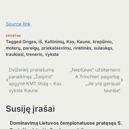
Source link
SPORTAS
Tagged
Grigas
,
iš
,
Kaltinimų
,
Kas
,
Kaune
,
krepšinio
,
moterų
,
pareigų
,
priekabiavimu
,
rinktinės
,
sulaukęs
,
traukiasi
,
treneris
,
vyksta
Navigacija
Dviženklį pranašumą
„Neptūnas“ užsitarnavo
panaikinęs „Žalgiris“
A.Trinchieri pagarbą:
tarp
apgynė KMT titulą – Kas
„Jie yra geriausi
įrašų
vyksta Kaune
taurėje“
Susiję įrašai
Dominavimą Lietuvos čempionatuose pratęsęs S.