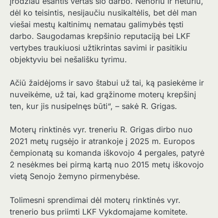
įrodžiau esantis vertas šio darbo. Nenoriu ir neturiu,
dėl ko teisintis, nesijaučiu nusikaltėlis, bet dėl man
viešai mestų kaltinimų nematau galimybės tęsti
darbo. Saugodamas krepšinio reputaciją bei LKF
vertybes traukiuosi užtikrintas savimi ir pasitikiu
objektyviu bei nešališku tyrimu.
Ačiū žaidėjoms ir savo štabui už tai, ką pasiekėme ir
nuveikėme, už tai, kad grąžinome moterų krepšinį
ten, kur jis nusipelnęs būti“, – sakė R. Grigas.
Moterų rinktinės vyr. treneriu R. Grigas dirbo nuo
2021 metų rugsėjo ir atrankoje į 2025 m. Europos
čempionatą su komanda iškovojo 4 pergales, patyrė
2 nesėkmes bei pirmą kartą nuo 2015 metų iškovojo
vietą Senojo žemyno pirmenybėse.
Tolimesni sprendimai dėl moterų rinktinės vyr.
trenerio bus priimti LKF Vykdomajame komitete.