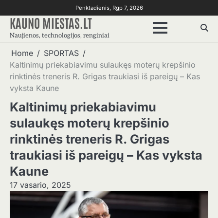
Skip
Penktadienis, Rgp 7, 2026
to
KAUNO MIESTAS.LT
content
Naujienos, technologijos, renginiai
Home
SPORTAS
Kaltinimų priekabiavimu sulaukęs moterų krepšinio
rinktinės treneris R. Grigas traukiasi iš pareigų – Kas
vyksta Kaune
Kaltinimų priekabiavimu
sulaukęs moterų krepšinio
rinktinės treneris R. Grigas
traukiasi iš pareigų – Kas vyksta
Kaune
17 vasario, 2025