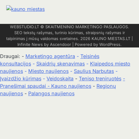
WEBSTUDIO.LT
© SKAITMENINIO MARKETINGO PASLAUGOS.
SEO tekstų rašymas, turinio kūrimas, straipsnių rašymas ir
talpinimas į mūsų valdomas svetaines. 2026
KAUNO MIESTAS.LT
|
Infinite News by
Ascendoor
| Powered by
WordPress
.
Draugai: -
Marketingo agentūra
-
Teisinės
konsultacijos
-
Skaidrių skenavimas
-
Klaipedos miesto
naujienos
-
Miesto naujienos
-
Saulius Narbutas
-
Įvaizdžio kūrimas
-
Veidoskaita
-
Teniso treniruotės
-
Pranešimai spaudai -
Kauno naujienos
-
Regionų
naujienos
-
Palangos naujienos