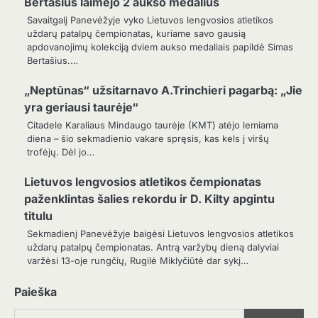
Bertašius laimėjo 2 aukso medalius
Savaitgalį Panevėžyje vyko Lietuvos lengvosios atletikos
uždarų patalpų čempionatas, kuriame savo gausią
apdovanojimų kolekciją dviem aukso medaliais papildė Simas
Bertašius.…
„Neptūnas“ užsitarnavo A.Trinchieri pagarbą: „Jie
yra geriausi taurėje“
Citadele Karaliaus Mindaugo taurėje (KMT) atėjo lemiama
diena – šio sekmadienio vakare spręsis, kas kels į viršų
trofėjų. Dėl jo…
Lietuvos lengvosios atletikos čempionatas
paženklintas šalies rekordu ir D. Kilty apgintu
titulu
Sekmadienį Panevėžyje baigėsi Lietuvos lengvosios atletikos
uždarų patalpų čempionatas. Antrą varžybų dieną dalyviai
varžėsi 13-oje rungčių, Rugilė Miklyčiūtė dar sykį…
Paieška