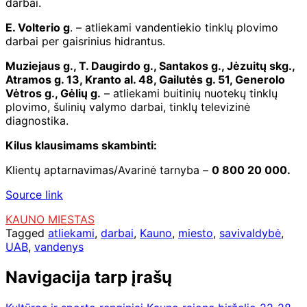
darbai.
E. Volterio g
. – atliekami vandentiekio tinklų plovimo
darbai per gaisrinius hidrantus.
Muziejaus g., T. Daugirdo g., Santakos g., Jėzuitų skg.,
Atramos g. 13, Kranto al. 48, Gailutės g. 51, Generolo
Vėtros g., Gėlių g.
– atliekami buitinių nuotekų tinklų
plovimo, šulinių valymo darbai, tinklų televizinė
diagnostika.
Kilus klausimams skambinti:
Klientų aptarnavimas/Avarinė tarnyba –
0 800 20 000.
Source link
KAUNO MIESTAS
Tagged
atliekami
,
darbai
,
Kauno
,
miesto
,
savivaldybė
,
UAB
,
vandenys
Navigacija tarp įrašų