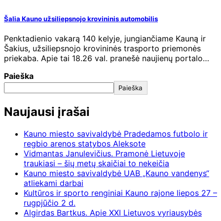
Šalia Kauno užsiliepsnojo krovininis automobilis
Penktadienio vakarą 140 kelyje, jungiančiame Kauną ir
Šakius, užsiliepsnojo krovininės trasporto priemonės
priekaba. Apie tai 18.26 val. pranešė naujienų portalo…
Paieška
Paieška
Naujausi įrašai
Kauno miesto savivaldybė Pradedamos futbolo ir
regbio arenos statybos Aleksote
Vidmantas Janulevičius. Pramonė Lietuvoje
traukiasi – šių metų skaičiai to nekeičia
Kauno miesto savivaldybė UAB „Kauno vandenys“
atliekami darbai
Kultūros ir sporto renginiai Kauno rajone liepos 27 –
rugpjūčio 2 d.
Algirdas Bartkus. Apie XXI Lietuvos vyriausybės