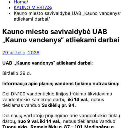
Home
KAUNO MIESTAS
Kauno miesto savivaldybė UAB „Kauno vandenys“
atliekami darbai
Kauno miesto savivaldybė UAB
„Kauno vandenys“ atliekami darbai
29 birželio, 2026
UAB ,,Kauno vandenys“ atliekami darbai:
Birželio 29 d.
Informacija apie planinį vandens tiekimo nutraukimą:
Dėl DN100 vandentiekio linijos trūkimo likvidavimo
vandentiekio kameroje darbų,
iki 14 val.,
nebus
tiekiamas vanduo
Sukilėlių pr. 94.
Dėl naujų vartotojų prijungimo prie vandentiekio tinklų
darbų,
nuo 9 val. iki 14 val.,
nebus tiekiamas vanduo
Tuopų aklg., Romainiškių g. 87 – 101, Medingėnų g.,