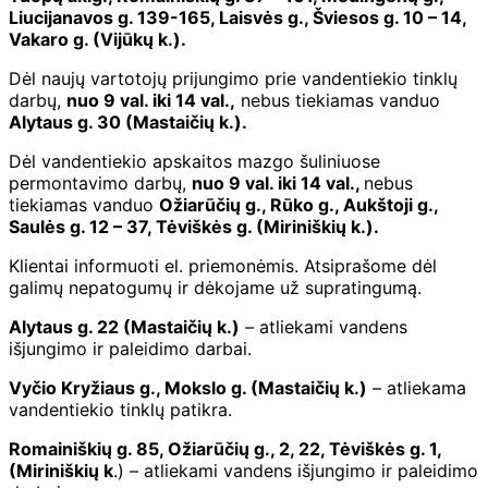
Liucijanavos g. 139-165, Laisvės g., Šviesos g. 10 – 14,
Vakaro g. (Vijūkų k.).
Dėl naujų vartotojų prijungimo prie vandentiekio tinklų
darbų,
nuo 9 val. iki 14 val.,
nebus tiekiamas vanduo
Alytaus g. 30 (Mastaičių k.).
Dėl vandentiekio apskaitos mazgo šuliniuose
permontavimo darbų,
nuo 9 val. iki 14 val.,
nebus
tiekiamas vanduo
Ožiarūčių g., Rūko g., Aukštoji g.,
Saulės g. 12 – 37, Tėviškės g. (Miriniškių k.).
Klientai informuoti el. priemonėmis. Atsiprašome dėl
galimų nepatogumų ir dėkojame už supratingumą.
Alytaus g. 22 (Mastaičių k.)
– atliekami vandens
išjungimo ir paleidimo darbai.
Vyčio Kryžiaus g., Mokslo g. (Mastaičių k.)
– atliekama
vandentiekio tinklų patikra.
Romainiškių g. 85, Ožiarūčių g., 2, 22, Tėviškės g. 1,
(Miriniškių k
.) – atliekami vandens išjungimo ir paleidimo