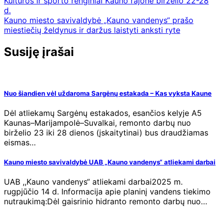
Kultūros ir sporto renginiai Kauno rajone birželio 22-28
d.
Kauno miesto savivaldybė „Kauno vandenys“ prašo
miestiečių želdynus ir daržus laistyti anksti ryte
Susiję įrašai
Nuo šiandien vėl uždaroma Sargėnų estakada – Kas vyksta Kaune
Dėl atliekamų Sargėnų estakados, esančios kelyje A5
Kaunas–Marijampolė–Suvalkai, remonto darbų nuo
birželio 23 iki 28 dienos (įskaitytinai) bus draudžiamas
eismas…
Kauno miesto savivaldybė UAB „Kauno vandenys“ atliekami darbai
UAB ,,Kauno vandenys“ atliekami darbai2025 m.
rugpjūčio 14 d. Informacija apie planinį vandens tiekimo
nutraukimą:Dėl gaisrinio hidranto remonto darbų nuo…