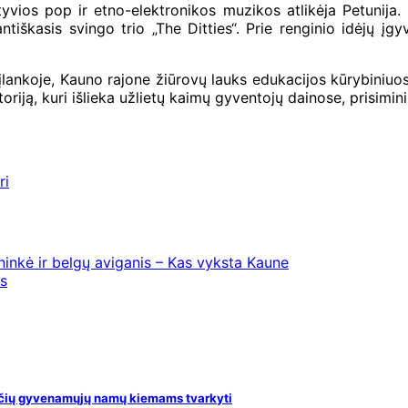
yvios pop ir etno-elektronikos muzikos atlikėja Petunija.
ntiškasis svingo trio „The Ditties“. Prie renginio idėjų į
įlankoje, Kauno rajone žiūrovų lauks edukacijos kūrybiniuos
oriją, kuri išlieka užlietų kaimų gyventojų dainose, prisimini
ri
ninkė ir belgų aviganis – Kas vyksta Kaune
s
bučių gyvenamųjų namų kiemams tvarkyti