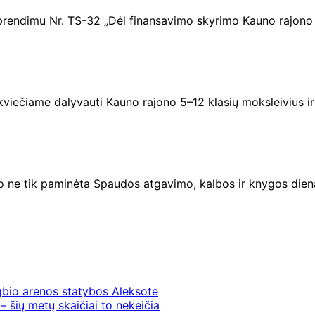
sprendimu Nr. TS-32 „Dėl finansavimo skyrimo Kauno rajo
“ kviečiame dalyvauti Kauno rajono 5–12 klasių moksleivius 
o ne tik paminėta Spaudos atgavimo, kalbos ir knygos diena,
gbio arenos statybos Aleksote
– šių metų skaičiai to nekeičia