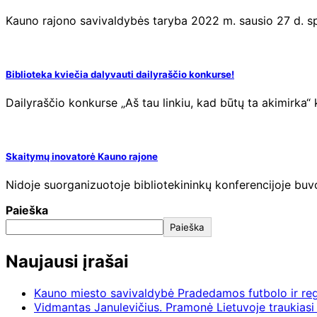
Kauno rajono savivaldybės taryba 2022 m. sausio 27 d. 
Biblioteka kviečia dalyvauti dailyraščio konkurse!
Dailyraščio konkurse „Aš tau linkiu, kad būtų ta akimirka
Skaitymų inovatorė Kauno rajone
Nidoje suorganizuotoje bibliotekininkų konferencijoje buv
Paieška
Paieška
Naujausi įrašai
Kauno miesto savivaldybė Pradedamos futbolo ir re
Vidmantas Janulevičius. Pramonė Lietuvoje traukiasi 