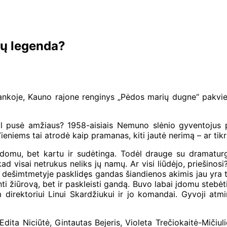
ptų legenda?
lankoje, Kauno rajone renginys „Pėdos marių dugne“ pakvies
pusė amžiaus? 1958-aisiais Nemuno slėnio gyventojus pas
eniems tai atrodė kaip pramanas, kiti jautė nerimą – ar tik
 įdomu, bet kartu ir sudėtinga. Todėl drauge su dramat
ad visai netrukus neliks jų namų. Ar visi liūdėjo, priešino
 dešimtmetyje pasklidęs gandas šiandienos akimis jau yra 
 žiūrovą, bet ir paskleisti gandą. Buvo labai įdomu stebėti, k
 direktoriui Linui Skardžiukui ir jo komandai. Gyvoji atm
i Edita Niciūtė, Gintautas Bejeris, Violeta Trečiokaitė-Mičiu