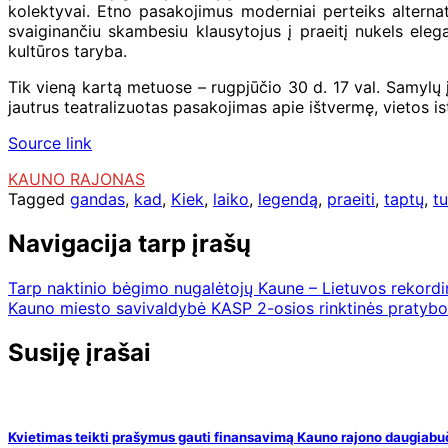
kolektyvai. Etno pasakojimus moderniai perteiks alternat
svaiginančiu skambesiu klausytojus į praeitį nukels elega
kultūros taryba.
Tik vieną kartą metuose – rugpjūčio 30 d. 17 val. Samylų 
jautrus teatralizuotas pasakojimas apie ištvermę, vietos ist
Source link
KAUNO RAJONAS
Tagged
gandas
,
kad
,
Kiek
,
laiko
,
legendą
,
praeiti
,
taptų
,
tu
Navigacija tarp įrašų
Tarp naktinio bėgimo nugalėtojų Kaune – Lietuvos rekordi
Kauno miesto savivaldybė KASP 2-osios rinktinės pratybo
Susiję įrašai
Kvietimas teikti prašymus gauti finansavimą Kauno rajono daugia