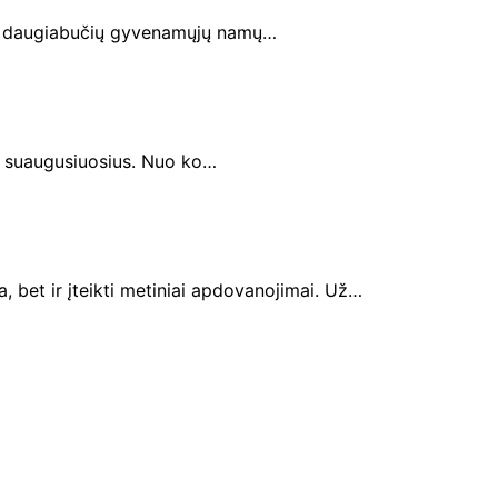
no daugiabučių gyvenamųjų namų…
ir suaugusiuosius. Nuo ko…
 bet ir įteikti metiniai apdovanojimai. Už…