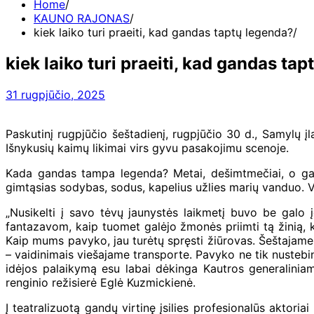
Home
KAUNO RAJONAS
kiek laiko turi praeiti, kad gandas taptų legenda?
kiek laiko turi praeiti, kad gandas ta
31 rugpjūčio, 2025
Paskutinį rugpjūčio šeštadienį, rugpjūčio 30 d., Samylų į
Išnykusių kaimų likimai virs gyvu pasakojimu scenoje.
Kada gandas tampa legenda? Metai, dešimtmečiai, o gal 
gimtąsias sodybas, sodus, kapelius užlies marių vanduo. Vi
„Nusikelti į savo tėvų jaunystės laikmetį buvo be galo
fantazavom, kaip tuomet galėjo žmonės priimti tą žinią, k
Kaip mums pavyko, jau turėtų spręsti žiūrovas. Šeštajame
– vaidinimais viešajame transporte. Pavyko ne tik nustebinti
idėjos palaikymą esu labai dėkinga Kautros generaliniam
renginio režisierė Eglė Kuzmickienė.
Į teatralizuotą gandų virtinę įsilies profesionalūs aktoria