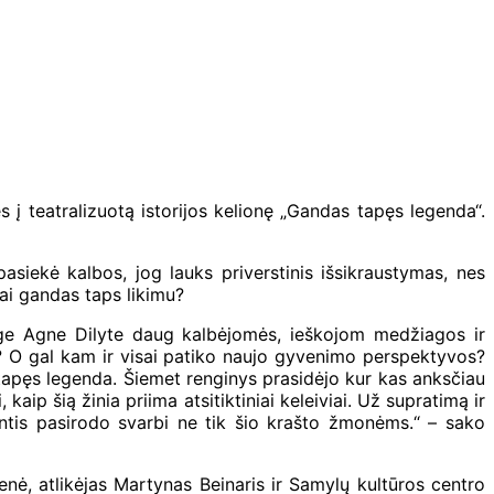
 į teatralizuotą istorijos kelionę „Gandas tapęs legenda“.
iekė kalbos, jog lauks priverstinis išsikraustymas, nes
rai gandas taps likimu?
urge Agne Dilyte daug kalbėjomės, ieškojom medžiagos ir
si? O gal kam ir visai patiko naujo gyvenimo perspektyvos?
tapęs legenda. Šiemet renginys prasidėjo kur kas anksčiau
aip šią žinia priima atsitiktiniai keleiviai. Už supratimą ir
intis pasirodo svarbi ne tik šio krašto žmonėms.“ – sako
lienė, atlikėjas Martynas Beinaris ir Samylų kultūros centro