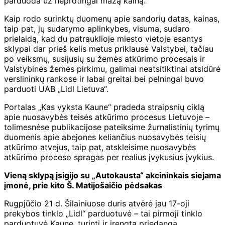
parduoda už neprotingai mažą kainą.
Kaip rodo surinktų duomenų apie sandorių datas, kainas,
taip pat, jų sudarymo aplinkybes, visuma, sudaro
prielaidą, kad du patrauklioje miesto vietoje esantys
sklypai dar prieš kelis metus priklausė Valstybei, tačiau
po veiksmų, susijusių su žemės atkūrimo procesais ir
Valstybinės žemės pirkimu, galimai neatsitiktinai atsidūrė
verslininkų rankose ir labai greitai bei pelningai buvo
parduoti UAB „Lidl Lietuva“.
Portalas „Kas vyksta Kaune“ pradeda straipsnių ciklą
apie nuosavybės teisės atkūrimo procesus Lietuvoje –
tolimesnėse publikacijose pateiksime žurnalistinių tyrimų
duomenis apie abejones keliančius nuosavybės teisių
atkūrimo atvejus, taip pat, atskleisime nuosavybės
atkūrimo proceso spragas per realius įvykusius įvykius.
Vieną sklypą įsigijo su „Autokausta“ akcininkais siejama
įmonė, prie kito Š. Matijošaičio pėdsakas
Rugpjūčio 21 d. Šilainiuose duris atvėrė jau 17-oji
prekybos tinklo „Lidl“ parduotuvė – tai pirmoji tinklo
parduotuvė Kaune, turinti ir įrengtą priedangą