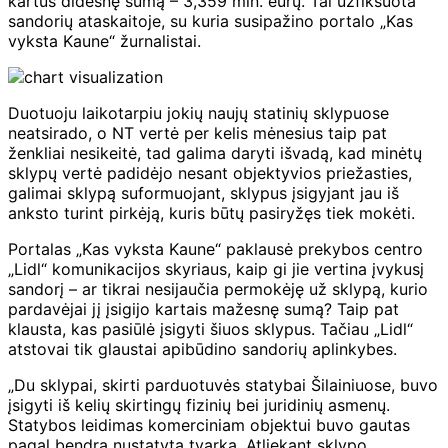
kartus didesnę sumą – 3,359 mln. eurų. Tai užfiksuota
sandorių ataskaitoje, su kuria susipažino portalo „Kas
vyksta Kaune“ žurnalistai.
Duotuoju laikotarpiu jokių naujų statinių sklypuose
neatsirado, o NT vertė per kelis mėnesius taip pat
ženkliai nesikeitė, tad galima daryti išvadą, kad minėtų
sklypų vertė padidėjo nesant objektyvios priežasties,
galimai sklypą suformuojant, sklypus įsigyjant jau iš
anksto turint pirkėją, kuris būtų pasiryžęs tiek mokėti.
Portalas „Kas vyksta Kaune“ paklausė prekybos centro
„Lidl“ komunikacijos skyriaus, kaip gi jie vertina įvykusį
sandorį – ar tikrai nesijaučia permokėję už sklypą, kurio
pardavėjai jį įsigijo kartais mažesnę sumą? Taip pat
klausta, kas pasiūlė įsigyti šiuos sklypus. Tačiau „Lidl“
atstovai tik glaustai apibūdino sandorių aplinkybes.
„Du sklypai, skirti parduotuvės statybai Šilainiuose, buvo
įsigyti iš kelių skirtingų fizinių bei juridinių asmenų.
Statybos leidimas komerciniam objektui buvo gautas
pagal bendrą nustatytą tvarką. Atliekant sklypo