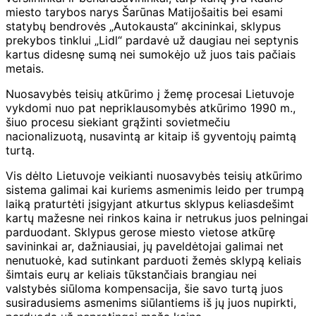
miesto tarybos narys Šarūnas Matijošaitis bei esami
statybų bendrovės „Autokausta“ akcininkai, sklypus
prekybos tinklui „Lidl“ pardavė už daugiau nei septynis
kartus didesnę sumą nei sumokėjo už juos tais pačiais
metais.
Nuosavybės teisių atkūrimo į žemę procesai Lietuvoje
vykdomi nuo pat nepriklausomybės atkūrimo 1990 m.,
šiuo procesu siekiant grąžinti sovietmečiu
nacionalizuotą, nusavintą ar kitaip iš gyventojų paimtą
turtą.
Vis dėlto Lietuvoje veikianti nuosavybės teisių atkūrimo
sistema galimai kai kuriems asmenimis leido per trumpą
laiką praturtėti įsigyjant atkurtus sklypus keliasdešimt
kartų mažesne nei rinkos kaina ir netrukus juos pelningai
parduodant. Sklypus gerose miesto vietose atkūrę
savininkai ar, dažniausiai, jų paveldėtojai galimai net
nenutuokė, kad sutinkant parduoti žemės sklypą keliais
šimtais eurų ar keliais tūkstančiais brangiau nei
valstybės siūloma kompensacija, šie savo turtą juos
susiradusiems asmenims siūlantiems iš jų juos nupirkti,