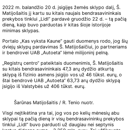
2022 m. balandžio 20 d. įsigijęs žemės sklypo dalį, Š.
Matijošaitis jį kartu su kitais naujais bendrasavininkais
prekybos tinklui „Lidl“ pardavė gruodžio 22 d. – tą pačią
dieną, kaip buvo parduotas ir kitas šioje istorijoje
minimas sklypas.
Portalo „Kas vyksta Kaune“ gauti duomenys rodo, jog šių
dviejų sklypų pardavimas Š. Matijošaičiui, jo partneriams
ir bendrovei UAB „Autoeta“ lėmė milijoninį pelną.
„Registrų centro“ pateiktais duomenimis, Š. Matijošaitis
su kitais bendrasavininkais 47,3 arų dydžio atkurtą
sklypą iš fizinio asmens įsigijo vos už 46 tūkst. eurų, o
štai bendrovė UAB „Autoeta“ 63,73 arų dydžio sklypą
įsigijo iš Valstybės už 406 tūkst. eurų.
Šarūnas Matijošaitis / R. Tenio nuotr.
Visgi neįtikėtina yra tai, jog vos po kelių mėnesių abu
sklypai tą pačią dieną ir visų bendrasavininkų prekybos
tinklui „Lidl“ buvo parduoti už daugiau nei septynis