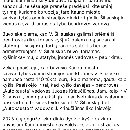
metu, kai minėti sklypai buvo rengiami pardavimo
sandoriui, teisėsauga pranešė pradėjusi ikiteisminį
tyrimą, kuriame korupcija įtarė Kauno miesto
savivaldybės administracijos direktorių Vilių Šiliauską ir
vienos neįvardijamos statybų bendrovės vadovą.
Buvo skelbiama, kad V. Šiliauskas galimai priėmė iš
bendrovės direktoriaus kyšį už palankumą sudarant
statybų ir susijusių darbų rangos sutartis bei jas
administruojant. V. Šiliauskas buvo įtariamas
kyšininkavimu, o statybų įmonės vadovas – papirkimu.
Vėliau paaiškėjo, kad buvusio Kauno miesto
savivaldybės administracijos direktoriaus V. Šiliausko
namuose rasta 140 tūkst. eurų, kaip manoma, gautų kaip
kyšis. Paaiškėjo ir tai, kad kyšio davėjas – bendrovės
„Autokausta“ vadovas Juozas Kriaučiūnas. Jam, kaip ir V.
Šiliauskui, buvo pareikšti įtarimai. Netrukus dalis įtarimų
pasitvirtino, teismas leido suimti V. Šiliauską, bet
„Autokaustos“ vadovas J. Kriaučiūnas liko laisvėje.
2023-ųjų gegužę rekordinio dydžio kyšio davimu
buvusiam Kauno miesto savivaldybės administracijos