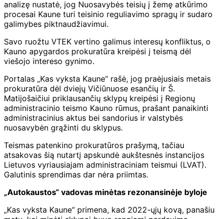
analizę nustatė, jog Nuosavybės teisių į žemę atkūrimo
procesai Kaune turi teisinio reguliavimo spragų ir sudaro
galimybes piktnaudžiavimui.
Savo ruožtu VTEK vertino galimus interesų konfliktus, o
Kauno apygardos prokuratūra kreipėsi į teismą dėl
viešojo intereso gynimo.
Portalas „Kas vyksta Kaune“ rašė, jog praėjusiais metais
prokuratūra dėl dviejų Vičiūnuose esančių ir Š.
Matijošaičiui priklausančių sklypų kreipėsi į Regionų
administracinio teismo Kauno rūmus, prašant panaikinti
administracinius aktus bei sandorius ir valstybės
nuosavybėn grąžinti du sklypus.
Teismas patenkino prokuratūros prašymą, tačiau
atsakovas šią nutartį apskundė aukštesnės instancijos
Lietuvos vyriausiajam administraciniam teismui (LVAT).
Galutinis sprendimas dar nėra priimtas.
„Autokaustos“ vadovas minėtas rezonansinėje byloje
„Kas vyksta Kaune“ primena, kad 2022-ųjų kovą, panašiu