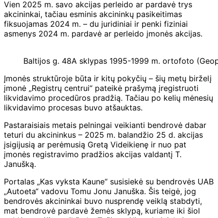
Vien 2025 m. savo akcijas perleido ar pardavė trys
akcininkai, tačiau esminis akcininkų pasikeitimas
fiksuojamas 2024 m.
– du juridiniai ir penki fiziniai
asmenys 2024 m. pardavė ar perleido įmonės akcijas.
Baltijos g. 48A sklypas 1995-1999 m. ortofoto (Geopo
Įmonės struktūroje būta ir kitų pokyčių – šių metų birželį
įmonė „Registrų centrui“ pateikė prašymą įregistruoti
likvidavimo procedūros pradžią. Tačiau po kelių mėnesių
likvidavimo procesas buvo atšauktas.
Pastaraisiais metais pelningai veikianti bendrovė dabar
teturi du akcininkus – 2025 m. balandžio 25 d. akcijas
įsigijusią ar perėmusią Gretą Videikienę ir nuo pat
įmonės registravimo pradžios akcijas valdantį T.
Janušką.
Portalas „Kas vyksta Kaune“ susisiekė su bendrovės UAB
„Autoeta“ vadovu Tomu Jonu Januška. Šis teigė, jog
bendrovės akcininkai buvo nusprendę veiklą stabdyti,
mat bendrovė pardavė žemės sklypą, kuriame iki šiol