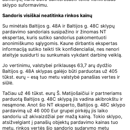
sklypo suformavimu.
Sandoris visiškai neatitinka rinkos kainų
Su minėtais Baltijos g. 48A ir Baltijos g. 48C sklypų
pardavimo sandoriais susipažino ir žinomas NT
ekspertas, kuris sutiko sandorius pakomentuoti
anonimiškumo sąlygomis. Kaune dirbantis ekspertas
informaciją sutiko teikti tik konfidencialiai, nes nenori
ateityje susidurti su sunkumais vykdant darbinę veiklą.
Jo vertinimu, valstybei priklausęs 63,7 arų dydžio
Baltijos g. 48A sklypas galėjo būti parduotas už 405
tūkst. eurų – esą tuo metu valstybė panašias vertes ir
siūlė.
Tačiau už 46 tūkst. eurų Š. Matijošaičiui ir partneriams
parduotą Baltijos g. 48C sklypą jis vadina akibrokštu ir
nesąmone. Anot šio NT eksperto, Baltijos g. 48C sklypo
pardavimą už 46 000 Eur grupei pirkėjų jis laiko
sandoriu už akivaizdžiai per mažą kainą. Tokio sklypo,
atsižvelgiant į panašių objektų pardavimo kainas tuo
metu, rinkos vertės šio sandorio sudarymo metu