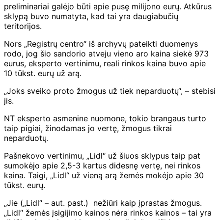
preliminariai galėjo būti apie pusę milijono eurų. Atkūrus
sklypą buvo numatyta, kad tai yra daugiabučių
teritorijos.
Nors „Registrų centro“ iš archyvų pateikti duomenys
rodo, jog šio sandorio atveju vieno aro kaina siekė 973
eurus, eksperto vertinimu, reali rinkos kaina buvo apie
10 tūkst. eurų už arą.
„Joks sveiko proto žmogus už tiek neparduotų“, – stebisi
jis.
NT eksperto asmenine nuomone, tokio brangaus turto
taip pigiai, žinodamas jo vertę, žmogus tikrai
neparduotų.
Pašnekovo vertinimu, „Lidl“ už šiuos sklypus taip pat
sumokėjo apie 2,5-3 kartus didesnę vertę, nei rinkos
kaina. Taigi, „Lidl“ už vieną arą žemės mokėjo apie 30
tūkst. eurų.
„Jie („Lidl“ – aut. past.) nežiūri kaip įprastas žmogus.
„Lidl“ žemės įsigijimo kainos nėra rinkos kainos – tai yra