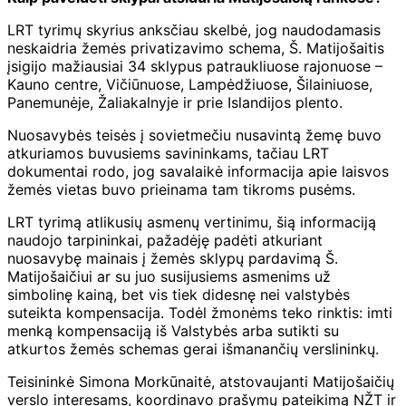
LRT tyrimų skyrius anksčiau skelbė, jog naudodamasis
neskaidria žemės privatizavimo schema, Š. Matijošaitis
įsigijo mažiausiai 34 sklypus patraukliuose rajonuose –
Kauno centre, Vičiūnuose, Lampėdžiuose, Šilainiuose,
Panemunėje, Žaliakalnyje ir prie Islandijos plento.
Nuosavybės teisės į sovietmečiu nusavintą žemę buvo
atkuriamos buvusiems savininkams, tačiau LRT
dokumentai rodo, jog savalaikė informacija apie laisvos
žemės vietas buvo prieinama tam tikroms pusėms.
LRT tyrimą atlikusių asmenų vertinimu, šią informaciją
naudojo tarpininkai, pažadėję padėti atkuriant
nuosavybę mainais į žemės sklypų pardavimą Š.
Matijošaičiui ar su juo susijusiems asmenims už
simbolinę kainą, bet vis tiek didesnę nei valstybės
suteikta kompensacija. Todėl žmonėms teko rinktis: imti
menką kompensaciją iš Valstybės arba sutikti su
atkurtos žemės schemas gerai išmanančių verslininkų.
Teisininkė Simona Morkūnaitė, atstovaujanti Matijošaičių
verslo interesams, koordinavo prašymų pateikimą NŽT ir