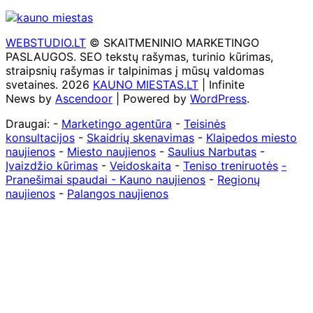
WEBSTUDIO.LT
© SKAITMENINIO MARKETINGO
PASLAUGOS. SEO tekstų rašymas, turinio kūrimas,
straipsnių rašymas ir talpinimas į mūsų valdomas
svetaines. 2026
KAUNO MIESTAS.LT
| Infinite
News by
Ascendoor
| Powered by
WordPress
.
Draugai: -
Marketingo agentūra
-
Teisinės
konsultacijos
-
Skaidrių skenavimas
-
Klaipedos miesto
naujienos
-
Miesto naujienos
-
Saulius Narbutas
-
Įvaizdžio kūrimas
-
Veidoskaita
-
Teniso treniruotės
-
Pranešimai spaudai -
Kauno naujienos
-
Regionų
naujienos
-
Palangos naujienos