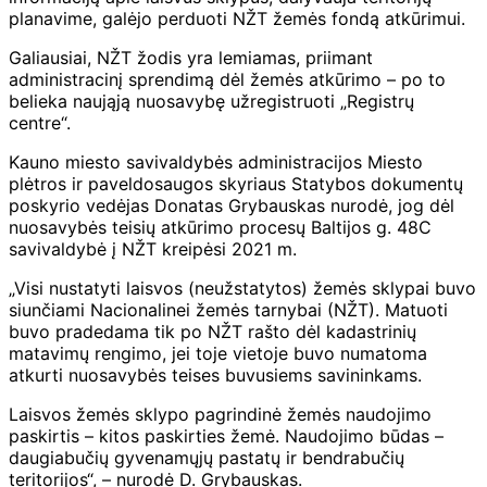
planavime, galėjo perduoti NŽT žemės fondą atkūrimui.
Galiausiai, NŽT žodis yra lemiamas, priimant
administracinį sprendimą dėl žemės atkūrimo – po to
belieka naująją nuosavybę užregistruoti „Registrų
centre“.
Kauno miesto savivaldybės administracijos Miesto
plėtros ir paveldosaugos skyriaus Statybos dokumentų
poskyrio vedėjas Donatas Grybauskas nurodė, jog dėl
nuosavybės teisių atkūrimo procesų Baltijos g. 48C
savivaldybė į NŽT kreipėsi 2021 m.
„
Visi nustatyti laisvos (neužstatytos) žemės sklypai buvo
siunčiami Nacionalinei žemės tarnybai (NŽT). Matuoti
buvo pradedama tik po NŽT rašto dėl kadastrinių
matavimų rengimo, jei toje vietoje buvo numatoma
atkurti nuosavybės teises buvusiems savininkams.
Laisvos žemės sklypo pagrindinė žemės naudojimo
paskirtis – kitos paskirties žemė. Naudojimo būdas –
daugiabučių gyvenamųjų pastatų ir bendrabučių
teritorijos
“, – nurodė D. Grybauskas.