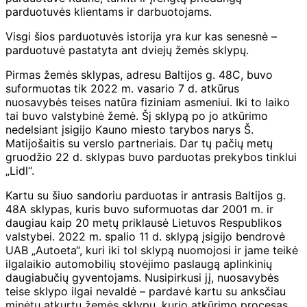
parduotuvės klientams ir darbuotojams.
Visgi šios parduotuvės istorija yra kur kas senesnė –
parduotuvė pastatyta ant dviejų žemės sklypų.
Pirmas žemės sklypas, adresu Baltijos g. 48C, buvo
suformuotas tik 2022 m. vasario 7 d. atkūrus
nuosavybės teises natūra fiziniam asmeniui. Iki to laiko
tai buvo valstybinė žemė. Šį sklypą po jo atkūrimo
nedelsiant įsigijo Kauno miesto tarybos narys Š.
Matijošaitis su verslo partneriais. Dar tų pačių metų
gruodžio 22 d. sklypas buvo parduotas prekybos tinklui
„Lidl“.
Kartu su šiuo sandoriu parduotas ir antrasis Baltijos g.
48A sklypas, kuris buvo suformuotas dar 2001 m. ir
daugiau kaip 20 metų priklausė Lietuvos Respublikos
valstybei. 2022 m. spalio 11 d. sklypą įsigijo bendrovė
UAB „Autoeta“, kuri iki tol sklypą nuomojosi ir jame teikė
ilgalaikio automobilių stovėjimo paslaugą aplinkinių
daugiabučių gyventojams. Nusipirkusi jį, nuosavybės
teise sklypo ilgai nevaldė – pardavė kartu su anksčiau
minėtu atkurtu žemės sklypu, kurio atkūrimo procesas