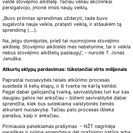
valdė stovėjimo aikštelę. Tačiau vėliau akcininkai
persigalvojo, įmonė imsis naujų veiklų.
„Buvo priimtas sprendimas uždaryti, tada buvo
sugalvota nauja veikla, pratęsti veiklą, ir atšaukėm tą
sprendimą (….).
Na, jeigu domėjotės, prieš tai nuomojome stovėjimo
aikštelę. Stovėjimo aikštelės mes nebeturime, tai ir veikla
nebus stovėjimo aikštelių paslaugų“, – nurodė T. Jonas
Januška.
Atkurtų sklypų pardavimas: tūkstančiai virto milijonais
Paprastai nuosavybės teisės atkūrimo procesas
susideda iš kelių etapų, o ši tvarka ne kartą keitėsi.
Pagal dabar galiojančią tvarką, savivaldybės turi kur kas
daugiau galios nei anksčiau – būtent savivaldybė dabar
sprendžia, kiek bus suteikiama valstybinės žemės
atkuriant nuosavybę. Tačiau pats procesas išlieka
panašus, kaip ir anksčiau.
Pirmiausia pateikiamas prašymas – NŽT nagrinėja
paraiškas ir priima sprendimus dėl grąžinimo natūra arba