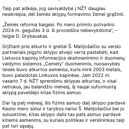
Taip pat aiškėja, jog savivaldybė į NŽT daugiau
nesikreipia, dėl žemės sklypų formavimo žemei grąžinti.
„
Žemės reforma baigėsi. Po mero priimto potvarkio
2024 m. gegužės 3 d. ši procedūra nebevykdoma
“, –
teigia D. Grybauskas.
Grįžtant prie atkurto ir greitai Š. Matijošaičio su verslo
partneriais įsigyto sklypo atvejo verta pastebėti, kad
Lietuvos kapinių informacijos skaitmeninimo ir duomenų
valdymo sistemos „Cemety“ duomenimis, nuosavybės
teisės buvo atkurtos asmeniui, kuris mirė 2003 metais,
buvo palaidotas Linkuvos kapinėse. Jam 2022 m.
vasario 7 d. NŽT sprendimu sklypas atkurtas, o visai
netrukus, jau balandžio mėnesį, šį naujai suformuotą
sklypą paveldėjo kitas fizinis asmuo.
Dar tą patį mėnesį, šis fizinis asmuo dalį sklypo pardavė
Kauno mero sūnui ir tarybos nariui Š. Matijošaičiui bei jo
sutuoktinei, kitas sklypo dalis tas pats asmuo pardavė
kitiems asmenims, su kuriais politikas ir verslininkas taip
pat turi sąsajų.