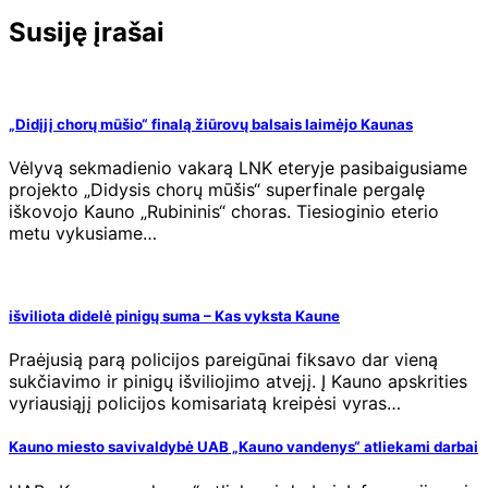
įrašų
Susiję įrašai
„Didįjį chorų mūšio“ finalą žiūrovų balsais laimėjo Kaunas
Vėlyvą sekmadienio vakarą LNK eteryje pasibaigusiame
projekto „Didysis chorų mūšis“ superfinale pergalę
iškovojo Kauno „Rubininis“ choras. Tiesioginio eterio
metu vykusiame…
išviliota didelė pinigų suma – Kas vyksta Kaune
Praėjusią parą policijos pareigūnai fiksavo dar vieną
sukčiavimo ir pinigų išviliojimo atvejį. Į Kauno apskrities
vyriausiąjį policijos komisariatą kreipėsi vyras…
Kauno miesto savivaldybė UAB „Kauno vandenys“ atliekami darbai