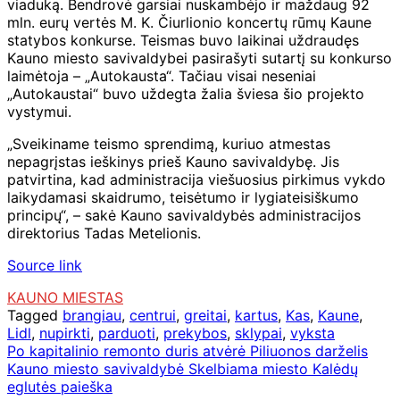
viaduką. Bendrovė garsiai nuskambėjo ir maždaug 92
mln. eurų vertės M. K. Čiurlionio koncertų rūmų Kaune
statybos konkurse. Teismas buvo laikinai uždraudęs
Kauno miesto savivaldybei pasirašyti sutartį su konkurso
laimėtoja – „Autokausta“. Tačiau visai neseniai
„Autokaustai“ buvo uždegta žalia šviesa šio projekto
vystymui.
„Sveikiname teismo sprendimą, kuriuo atmestas
nepagrįstas ieškinys prieš Kauno savivaldybę. Jis
patvirtina, kad administracija viešuosius pirkimus vykdo
laikydamasi skaidrumo, teisėtumo ir lygiateisiškumo
principų“, – sakė Kauno savivaldybės administracijos
direktorius Tadas Metelionis.
Source link
KAUNO MIESTAS
Tagged
brangiau
,
centrui
,
greitai
,
kartus
,
Kas
,
Kaune
,
Lidl
,
nupirkti
,
parduoti
,
prekybos
,
sklypai
,
vyksta
Navigacija
Po kapitalinio remonto duris atvėrė Piliuonos darželis
Kauno miesto savivaldybė Skelbiama miesto Kalėdų
tarp
eglutės paieška