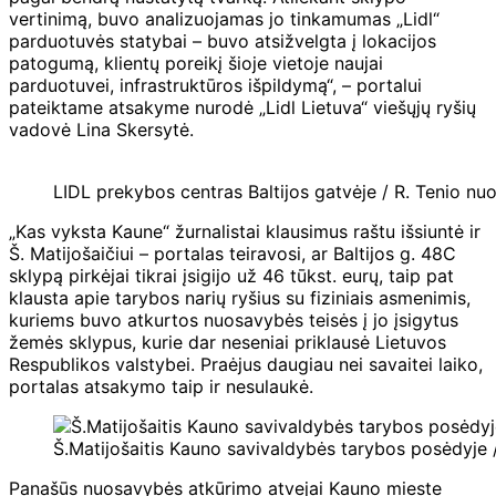
vertinimą, buvo analizuojamas jo tinkamumas „Lidl“
parduotuvės statybai – buvo atsižvelgta į lokacijos
patogumą, klientų poreikį šioje vietoje naujai
parduotuvei, infrastruktūros išpildymą
“, – portalui
pateiktame atsakyme nurodė „Lidl Lietuva“ viešųjų ryšių
vadovė Lina Skersytė.
LIDL prekybos centras Baltijos gatvėje / R. Tenio nuo
„Kas vyksta Kaune“ žurnalistai klausimus raštu išsiuntė ir
Š. Matijošaičiui
– portalas teiravosi, ar Baltijos g. 48C
sklypą pirkėjai tikrai įsigijo už 46 tūkst. eurų, taip pat
klausta apie tarybos narių ryšius su fiziniais asmenimis,
kuriems buvo atkurtos nuosavybės teisės į jo įsigytus
žemės sklypus, kurie dar neseniai priklausė Lietuvos
Respublikos valstybei. Praėjus daugiau nei savaitei laiko,
portalas atsakymo taip ir nesulaukė.
Š.Matijošaitis Kauno savivaldybės tarybos posėdyje /
Panašūs nuosavybės atkūrimo atvejai Kauno mieste