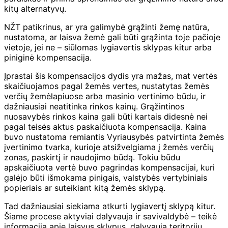
kitų alternatyvų.
NŽT patikrinus, ar yra galimybė grąžinti žemę natūra,
nustatoma, ar laisva žemė gali būti grąžinta toje pačioje
vietoje, jei ne – siūlomas lygiavertis sklypas kitur arba
piniginė kompensacija.
Įprastai šis kompensacijos dydis yra mažas, mat vertės
skaičiuojamos pagal žemės vertes, nustatytas žemės
verčių žemėlapiuose arba masinio vertinimo būdu, ir
dažniausiai neatitinka rinkos kainų. Grąžintinos
nuosavybės rinkos kaina gali būti kartais didesnė nei
pagal teisės aktus paskaičiuota kompensacija. Kaina
buvo nustatoma remiantis Vyriausybės patvirtinta žemės
įvertinimo tvarka, kurioje atsižvelgiama į žemės verčių
zonas, paskirtį ir naudojimo būdą. Tokiu būdu
apskaičiuota vertė buvo pagrindas kompensacijai, kuri
galėjo būti išmokama pinigais, valstybės vertybiniais
popieriais ar suteikiant kitą žemės sklypą.
Tad dažniausiai siekiama atkurti lygiavertį sklypą kitur.
Šiame procese aktyviai dalyvauja ir savivaldybė – teikė
informaciją apie laisvus sklypus, dalyvauja teritorijų