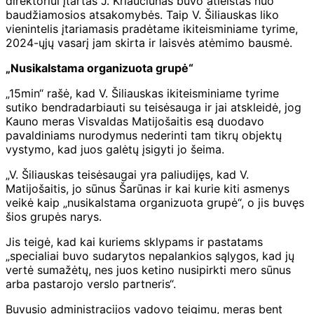
direktoriui įtartas J. Kriaučiūnas buvo atleistas nuo
baudžiamosios atsakomybės. Taip V. Šiliauskas liko
vienintelis įtariamasis pradėtame ikiteisminiame tyrime,
2024-ųjų vasarį jam skirta ir laisvės atėmimo bausmė.
„Nusikalstama organizuota grupė“
„15min“ rašė, kad V. Šiliauskas ikiteisminiame tyrime
sutiko bendradarbiauti su teisėsauga ir jai atskleidė, jog
Kauno meras Visvaldas Matijošaitis esą duodavo
pavaldiniams nurodymus nederinti tam tikrų objektų
vystymo, kad juos galėtų įsigyti jo šeima.
„V. Šiliauskas teisėsaugai yra paliudijęs, kad V.
Matijošaitis, jo sūnus Šarūnas ir kai kurie kiti asmenys
veikė kaip „nusikalstama organizuota grupė“, o jis buvęs
šios grupės narys.
Jis teigė, kad kai kuriems sklypams ir pastatams
„specialiai buvo sudarytos nepalankios sąlygos, kad jų
vertė sumažėtų, nes juos ketino nusipirkti mero sūnus
arba pastarojo verslo partneris“.
Buvusio administracijos vadovo teigimu, meras bent