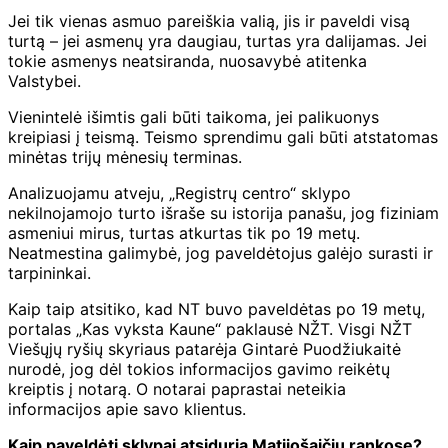
Jei tik vienas asmuo pareiškia valią, jis ir paveldi visą
turtą – jei asmenų yra daugiau, turtas yra dalijamas. Jei
tokie asmenys neatsiranda, nuosavybė atitenka
Valstybei.
Vienintelė išimtis gali būti taikoma, jei palikuonys
kreipiasi į teismą. Teismo sprendimu gali būti atstatomas
minėtas trijų mėnesių terminas.
Analizuojamu atveju, „Registrų centro“ sklypo
nekilnojamojo turto išraše su istorija panašu, jog fiziniam
asmeniui mirus, turtas atkurtas tik po 19 metų.
Neatmestina galimybė, jog paveldėtojus galėjo surasti ir
tarpininkai.
Kaip taip atsitiko, kad NT buvo paveldėtas po 19 metų,
portalas „Kas vyksta Kaune“ paklausė NŽT. Visgi NŽT
Viešųjų ryšių skyriaus patarėja Gintarė Puodžiukaitė
nurodė, jog dėl tokios informacijos gavimo reikėtų
kreiptis į notarą. O notarai paprastai neteikia
informacijos apie savo klientus.
Kaip paveldėti sklypai atsiduria Matijošaičių rankose?