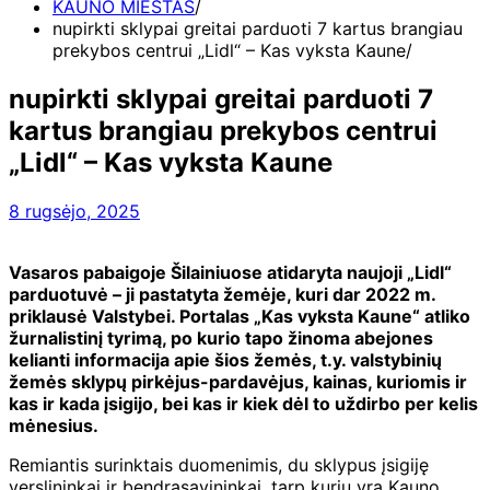
KAUNO MIESTAS
nupirkti sklypai greitai parduoti 7 kartus brangiau
prekybos centrui „Lidl“ – Kas vyksta Kaune
nupirkti sklypai greitai parduoti 7
kartus brangiau prekybos centrui
„Lidl“ – Kas vyksta Kaune
8 rugsėjo, 2025
Vasaros pabaigoje Šilainiuose atidaryta naujoji „Lidl“
parduotuvė – ji pastatyta žemėje, kuri dar 2022 m.
priklausė Valstybei. Portalas „Kas vyksta Kaune“ atliko
žurnalistinį tyrimą, po kurio tapo žinoma abejones
kelianti informacija apie šios žemės, t.y. valstybinių
žemės sklypų pirkėjus-pardavėjus, kainas, kuriomis ir
kas ir kada įsigijo, bei kas ir kiek dėl to uždirbo per kelis
mėnesius.
Remiantis surinktais duomenimis, du sklypus įsigiję
verslininkai ir bendrasavininkai, tarp kurių yra Kauno