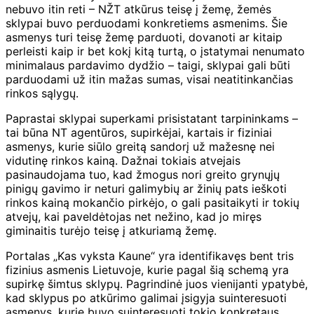
nebuvo itin reti – NŽT atkūrus teisę į žemę, žemės
sklypai buvo perduodami konkretiems asmenims. Šie
asmenys turi teisę žemę parduoti, dovanoti ar kitaip
perleisti kaip ir bet kokį kitą turtą, o įstatymai nenumato
minimalaus pardavimo dydžio – taigi, sklypai gali būti
parduodami už itin mažas sumas, visai neatitinkančias
rinkos sąlygų.
Paprastai sklypai superkami prisistatant tarpininkams –
tai būna NT agentūros, supirkėjai, kartais ir fiziniai
asmenys, kurie siūlo greitą sandorį už mažesnę nei
vidutinę rinkos kainą. Dažnai tokiais atvejais
pasinaudojama tuo, kad žmogus nori greito grynųjų
pinigų gavimo ir neturi galimybių ar žinių pats ieškoti
rinkos kainą mokančio pirkėjo, o gali pasitaikyti ir tokių
atvejų, kai paveldėtojas net nežino, kad jo miręs
giminaitis turėjo teisę į atkuriamą žemę.
Portalas „Kas vyksta Kaune“ yra identifikavęs bent tris
fizinius asmenis Lietuvoje, kurie pagal šią schemą yra
supirkę šimtus sklypų. Pagrindinė juos vienijanti ypatybė,
kad sklypus po atkūrimo galimai įsigyja suinteresuoti
asmenys, kurie buvo suinteresuoti tokio konkretaus