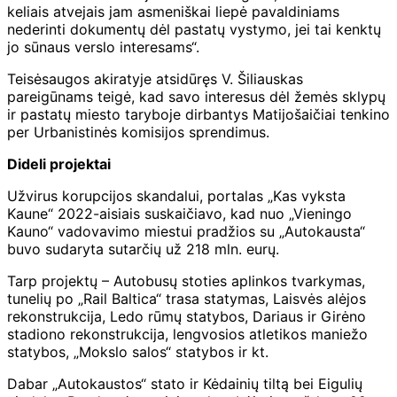
keliais atvejais jam asmeniškai liepė pavaldiniams
nederinti dokumentų dėl pastatų vystymo, jei tai kenktų
jo sūnaus verslo interesams“.
Teisėsaugos akiratyje atsidūręs V. Šiliauskas
pareigūnams teigė, kad savo interesus dėl žemės sklypų
ir pastatų miesto taryboje dirbantys Matijošaičiai tenkino
per Urbanistinės komisijos sprendimus.
Dideli projektai
Užvirus korupcijos skandalui, portalas „Kas vyksta
Kaune“ 2022-aisiais suskaičiavo, kad nuo „Vieningo
Kauno“ vadovavimo miestui pradžios su „Autokausta“
buvo sudaryta sutarčių už 218 mln. eurų.
Tarp projektų – Autobusų stoties aplinkos tvarkymas,
tunelių po „Rail Baltica“ trasa statymas, Laisvės alėjos
rekonstrukcija, Ledo rūmų statybos, Dariaus ir Girėno
stadiono rekonstrukcija, lengvosios atletikos maniežo
statybos, „Mokslo salos“ statybos ir kt.
Dabar „Autokaustos“ stato ir Kėdainių tiltą bei Eigulių