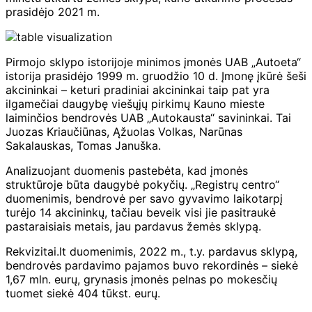
prasidėjo 2021 m.
Pirmojo sklypo istorijoje minimos įmonės UAB „Autoeta“
istorija prasidėjo 1999 m. gruodžio 10 d. Įmonę įkūrė šeši
akcininkai – keturi pradiniai akcininkai taip pat yra
ilgamečiai daugybę viešųjų pirkimų Kauno mieste
laiminčios bendrovės UAB „Autokausta“ savininkai. Tai
Juozas Kriaučiūnas, Ąžuolas Volkas, Narūnas
Sakalauskas, Tomas Januška.
Analizuojant duomenis pastebėta, kad įmonės
struktūroje būta daugybė pokyčių. „Registrų centro“
duomenimis, bendrovė per savo gyvavimo laikotarpį
turėjo 14 akcininkų, tačiau beveik visi jie pasitraukė
pastaraisiais metais, jau pardavus žemės sklypą.
Rekvizitai.lt duomenimis, 2022 m., t.y. pardavus sklypą,
bendrovės pardavimo pajamos buvo rekordinės – siekė
1,67 mln. eurų, grynasis įmonės pelnas po mokesčių
tuomet siekė 404 tūkst. eurų.