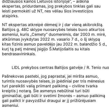
didžiausios kainos Lietuvos istorijoje“, – aiškina
ekspertas, pridurdamas, jog prekybos tinklas gali sau
leisti permokėti už NT, nes vėliau šios investicijos
atsipirks.
NT ekspertas atkreipė dėmesį ir į dar vieną akibrokštą.
Baltijos g. 48C sklype nuosavybės teisės buvo atkurtos
asmeniui, kuris „Cemety“ duomenimis, dar 2003 m. mirė,
atkūrimas įvykdytas 2022 m. vasario 7 d., o šį sklypą
kitas fizinis asmuo paveldėjo jau 2022 m. balandžio 5 d.,
kurį tą patį mėnesį įsigijo Š.Matijošaitis su kitais
bendrasavininkais.
LIDL prekybos centras Baltijos gatvėje / R. Tenio nuo
Pašnekovas pastebi, jog paprastai, jei miršta asmuo,
turintis nuosavybės teises, jo įpėdiniai per tris mėnesius
turi pareikšti valią priimant palikimą – civiline tvarka
kreiptis į notarą. Šie asmenys nebūtinai turi būti
giminaičiai, gali būti ir svetimi žmonės – asmuo palikimą
gali palikti ir pavyzdžiui draugui ar jį prižiūrėjusiam
asmeniui.