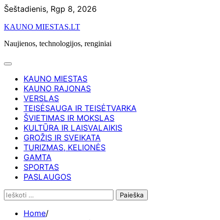
Skip
Šeštadienis, Rgp 8, 2026
to
KAUNO MIESTAS.LT
content
Naujienos, technologijos, renginiai
KAUNO MIESTAS
KAUNO RAJONAS
VERSLAS
TEISĖSAUGA IR TEISĖTVARKA
ŠVIETIMAS IR MOKSLAS
KULTŪRA IR LAISVALAIKIS
GROŽIS IR SVEIKATA
TURIZMAS, KELIONĖS
GAMTA
SPORTAS
PASLAUGOS
Ieškoti:
Home