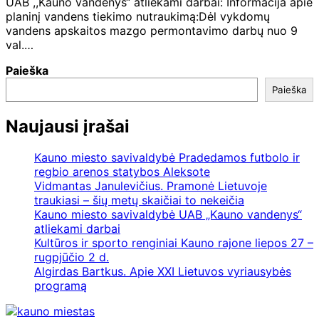
UAB ,,Kauno vandenys“ atliekami darbai: Informacija apie
planinį vandens tiekimo nutraukimą:Dėl vykdomų
vandens apskaitos mazgo permontavimo darbų nuo 9
val.…
Paieška
Paieška
Naujausi įrašai
Kauno miesto savivaldybė Pradedamos futbolo ir
regbio arenos statybos Aleksote
Vidmantas Janulevičius. Pramonė Lietuvoje
traukiasi – šių metų skaičiai to nekeičia
Kauno miesto savivaldybė UAB „Kauno vandenys“
atliekami darbai
Kultūros ir sporto renginiai Kauno rajone liepos 27 –
rugpjūčio 2 d.
Algirdas Bartkus. Apie XXI Lietuvos vyriausybės
programą