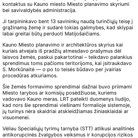
kontaktus su Kauno miesto Miesto planavimo skyriumi
bei savivaldybės administracija.
Ji tarpininkavo bent 13 savininkų naudą turinčiųjų teisę į
grąžinamą žemę ir sudarė tokias galimybes, kad sklypai
labai greitai būtų perduoti Matijošaičiams.
Kauno Miesto planavimo ir architektūros skyrius kai
kuriais atvejais iš pradžių atmesdavo prašymus dėl
laisvos žemės, paskui pakartotinai – teikdavo palankius
sprendimus toms pačioms teritorijoms, kai įsitraukdavo
S. Morkūnaitė — o po to teisės būdavo per įvairias
procedūras atkuriamos.
Šie žemės formavimo sprendimai dažnai buvo priimami
Miesto tarybos ar komisijų posėdžiuose, kuriems
vadovavo Kauno meras. LRT pateikti duomenys liudijo,
kad nors šie sprendimai viešinami formalioje sistemoje,
jų turinys nėra skaidriai atskleidžiamas žiniasklaidai ar
visuomenei.
Vėliau Specialiųjų tyrimų tarnyba (STT) atlikusi analitinės
antikorupcinės žvalgybos veiksmus ir korupcijos rizikos