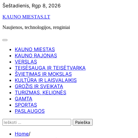
Skip
Šeštadienis, Rgp 8, 2026
to
KAUNO MIESTAS.LT
content
Naujienos, technologijos, renginiai
KAUNO MIESTAS
KAUNO RAJONAS
VERSLAS
TEISĖSAUGA IR TEISĖTVARKA
ŠVIETIMAS IR MOKSLAS
KULTŪRA IR LAISVALAIKIS
GROŽIS IR SVEIKATA
TURIZMAS, KELIONĖS
GAMTA
SPORTAS
PASLAUGOS
Ieškoti:
Home