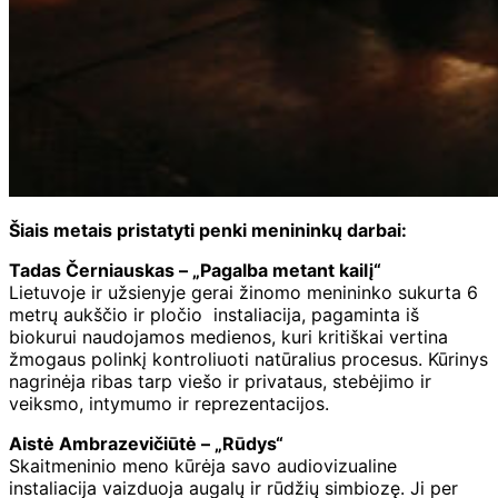
Šiais metais pristatyti penki menininkų darbai:
Tadas Černiauskas – „Pagalba metant kailį“
Lietuvoje ir užsienyje gerai žinomo menininko sukurta 6
metrų aukščio ir pločio instaliacija, pagaminta iš
biokurui naudojamos medienos, kuri kritiškai vertina
žmogaus polinkį kontroliuoti natūralius procesus. Kūrinys
nagrinėja ribas tarp viešo ir privataus, stebėjimo ir
veiksmo, intymumo ir reprezentacijos.
Aistė Ambrazevičiūtė – „Rūdys“
Skaitmeninio meno kūrėja savo audiovizualine
instaliacija vaizduoja augalų ir rūdžių simbiozę. Ji per