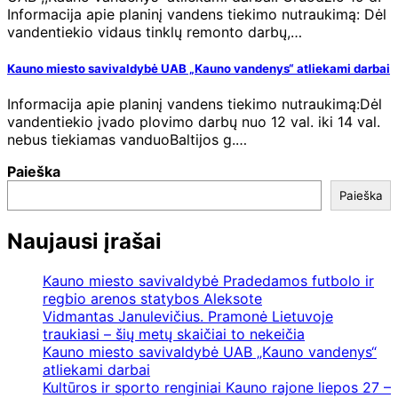
Informacija apie planinį vandens tiekimo nutraukimą: Dėl
vandentiekio vidaus tinklų remonto darbų,…
Kauno miesto savivaldybė UAB „Kauno vandenys“ atliekami darbai
Informacija apie planinį vandens tiekimo nutraukimą:Dėl
vandentiekio įvado plovimo darbų nuo 12 val. iki 14 val.
nebus tiekiamas vanduoBaltijos g.…
Paieška
Paieška
Naujausi įrašai
Kauno miesto savivaldybė Pradedamos futbolo ir
regbio arenos statybos Aleksote
Vidmantas Janulevičius. Pramonė Lietuvoje
traukiasi – šių metų skaičiai to nekeičia
Kauno miesto savivaldybė UAB „Kauno vandenys“
atliekami darbai
Kultūros ir sporto renginiai Kauno rajone liepos 27 –