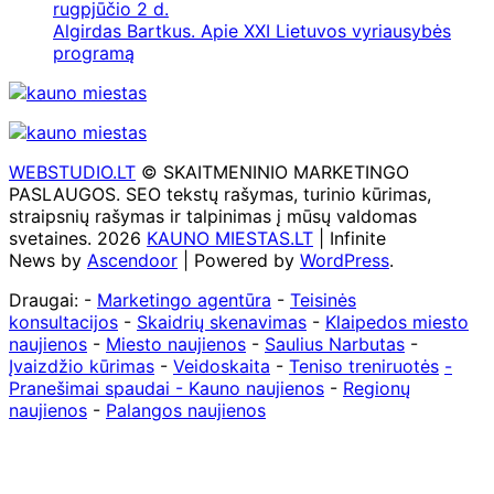
rugpjūčio 2 d.
Algirdas Bartkus. Apie XXI Lietuvos vyriausybės
programą
WEBSTUDIO.LT
© SKAITMENINIO MARKETINGO
PASLAUGOS. SEO tekstų rašymas, turinio kūrimas,
straipsnių rašymas ir talpinimas į mūsų valdomas
svetaines. 2026
KAUNO MIESTAS.LT
| Infinite
News by
Ascendoor
| Powered by
WordPress
.
Draugai: -
Marketingo agentūra
-
Teisinės
konsultacijos
-
Skaidrių skenavimas
-
Klaipedos miesto
naujienos
-
Miesto naujienos
-
Saulius Narbutas
-
Įvaizdžio kūrimas
-
Veidoskaita
-
Teniso treniruotės
-
Pranešimai spaudai -
Kauno naujienos
-
Regionų
naujienos
-
Palangos naujienos