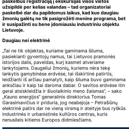
paskelbus registraciją į ekskursijas visos vietos
užsipildė per kelias valandas – tad organizatoriai
paskelbė dar du papildomus laikus, kad kuo daugiau
žmonių galėtų ne tik pasigrožėti menine programa, bet
ir susipažinti su bene įdomiausiu industriniu objektu
Lietuvoje.
Daugiau nei elektrinė
„Tai ne tik objektas, kuriame gaminama šiluma,
pasiekianti gyventojų namus, tai Lietuvos pramonės
istorijos dalis, paveldas, kurį kasmet atveriame
lankytojams. Daugeliui žmonių, kuriems nėra tekę
lankytis gamybinėse erdvėse, tai išskirtinė patirtis,
leidžianti iš arčiau pamatyti, kaip šiluma buvo gaminama
anksčiau ir kaip tai daroma dabar. O savitos erdvėse itin
gerai atsiskleidžia ir šiuolaikinio meno žaismas“, – sako
„Kauno energijos“ generalinis direktorius Tomas
Garasimavičius ir priduria, jog neabejoja – Petrašiūnų
elektrinė patirs dar ne vieną virsmą ir ateityje bus ryškūs
industrinės ir urbanistinės kultūros centras, kuris
nenusileis kitiems Europos didmiesčiams.