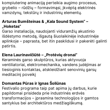
kompiuterinę animaciją perteikia augimo procesus,
grybelio – rūdžių – formavimąsi, įkvėptą elektrinės
vamzdynų, tekstūrų ir industrinių elementų.
Arturas Bumšteinas & „Kala Sound System“ –
„Hoketas“
Garso instaliacija, naudojanti viduramžių akustinio
išdėstymo metodą, išgautą šiuolaikinėje industrinėje
aplinkoje – paprasta, bet itin pasklidusi ir pakerėti galinti
patirtis.
Elena Laurinavičiūtė – „Protėvių dronai“
Keraminės garso skulptūros, kurias aktyvuoja
ventiliatoriai, elektromechanika, vandens judėjimas ar
tiesioginis kontaktas, atskleidžiant senovinių garsų
meditacinį poveikį
Domantas Pūras ir Ignas Šoliūnas
Festivalio programa taip pat apima jų darbus, kurie
papildomai prisideda prie industrinės erdvės
transformacijos – įprasmina technologijos ir gamtos
santykius bei architektūros medžiagiškumą.