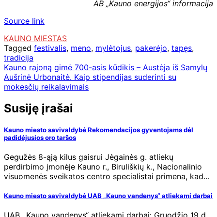
AB „Kauno energijos“ informacija
Source link
KAUNO MIESTAS
Tagged
festivalis
,
meno
,
mylėtojus
,
pakerėjo
,
tapęs
,
tradicija
Navigacija
Kauno rajoną gimė 700-asis kūdikis – Austėja iš Samylų
Aušrinė Urbonaitė. Kaip stipendijas suderinti su
tarp
mokesčių reikalavimais
įrašų
Susiję įrašai
Kauno miesto savivaldybė Rekomendacijos gyventojams dėl
padidėjusios oro taršos
Gegužės 8-ąją kilus gaisrui Jėgainės g. atliekų
perdirbimo įmonėje Kauno r., Biruliškių k., Nacionalinio
visuomenės sveikatos centro specialistai primena, kad…
Kauno miesto savivaldybė UAB „Kauno vandenys“ atliekami darbai
UAB ,,Kauno vandenys“ atliekami darbai: Gruodžio 19 d.