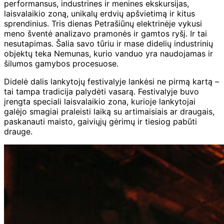
performansus, industrines ir menines ekskursijas,
laisvalaikio zoną, unikalų erdvių apšvietimą ir kitus
sprendinius. Tris dienas Petrašiūnų elektrinėje vykusi
meno šventė analizavo pramonės ir gamtos ryšį. Ir tai
nesutapimas. Šalia savo tūriu ir mase didelių industrinių
objektų teka Nemunas, kurio vanduo yra naudojamas ir
šilumos gamybos procesuose.
Didelė dalis lankytojų festivalyje lankėsi ne pirmą kartą –
tai tampa tradicija palydėti vasarą. Festivalyje buvo
įrengta speciali laisvalaikio zona, kurioje lankytojai
galėjo smagiai praleisti laiką su artimaisiais ar draugais,
paskanauti maisto, gaiviųjų gėrimų ir tiesiog pabūti
drauge.